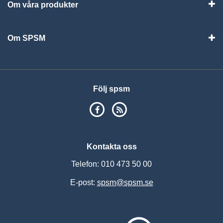
Om våra produkter
Visa
Om SPSM
Vis
Följ spsm
SPSM på Facebook
RSS
Kontakta oss
Telefon: 010 473 50 00
E-post:
spsm@spsm.se