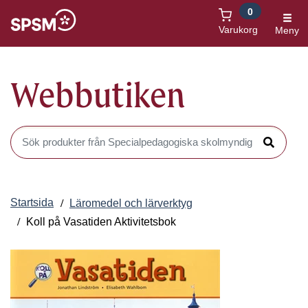
0
Öppnas i nytt fönster
Varukorg
Meny
Webbutiken
Sök produkter i Webbutiken
Sök
Startsida
Läromedel och lärverktyg
Koll på Vasatiden Aktivitetsbok