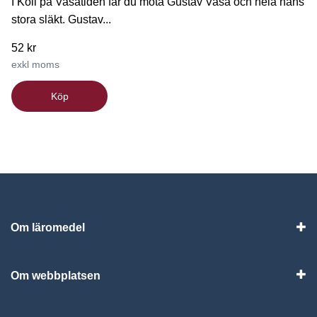
I Koll på Vasatiden får du möta Gustav Vasa och hela hans
stora släkt. Gustav...
52 kr
exkl moms
Köp
Om läromedel
Vis
Om webbplatsen
Vis