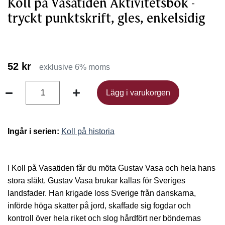
Koll på Vasatiden Aktivitetsbok -
tryckt punktskrift, gles, enkelsidig
52 kr
exklusive 6% moms
Lägg i varukorgen
Lägg i varukorgen
Ingår i serien:
Koll på historia
I Koll på Vasatiden får du möta Gustav Vasa och hela hans
stora släkt. Gustav Vasa brukar kallas för Sveriges
landsfader. Han krigade loss Sverige från danskarna,
införde höga skatter på jord, skaffade sig fogdar och
kontroll över hela riket och slog hårdfört ner böndernas