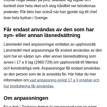
kontroll över hela riket och slog hårdfört ner böndernas
protester. Rik blev han också när han gjorde sig till chef
över hela kyrkan i Sverige.
Får endast användas av den som har
syn- eller annan läsnedsättning
Läromedel med anpassningar omfattas av upphovsrätt.
Läromedel med anpassningar får endast användas av den
som har en sådan syn- eller annan läsnedsättning som
avses i 17 a § lag (1960:729) om upphovsrätt till litterära
och konstnärliga verk. Anpassningar får endast användas
av den person som de är avsedda för. Här hittar du mer
information om
vad anpassning enligt 17 a § innebär och
hur produkterna får användas.
Om anpassningen
En e-bok i Textview-format är organiserad som en pärm