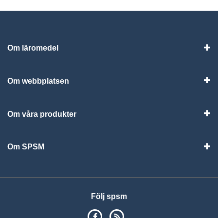
Om läromedel
Vis
Om webbplatsen
Vis
Om våra produkter
Visa
Om SPSM
Vis
Följ spsm
SPSM på Facebook
RSS