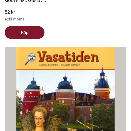
stora släkt. Gustav...
52 kr
exkl moms
Köp