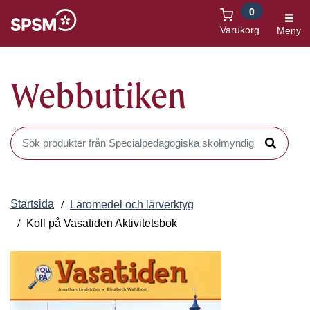
0
Öppnas i nytt fönster
Varukorg
Meny
Webbutiken
Sök produkter i Webbutiken
Sök
Startsida
Läromedel och lärverktyg
Koll på Vasatiden Aktivitetsbok