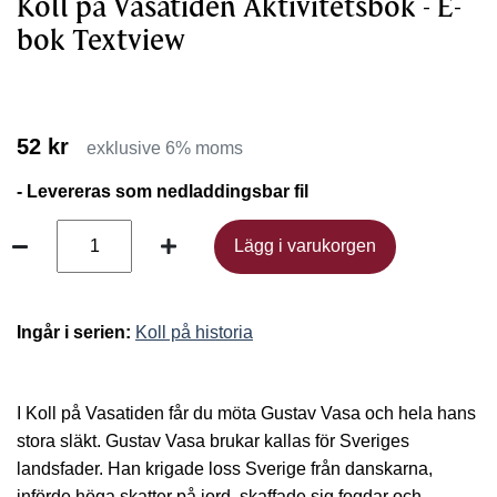
Koll på Vasatiden Aktivitetsbok - E-
bok Textview
52 kr
exklusive 6% moms
- Levereras som nedladdingsbar fil
Lägg i varukorgen
Lägg i varukorgen
Ingår i serien:
Koll på historia
I Koll på Vasatiden får du möta Gustav Vasa och hela hans
stora släkt. Gustav Vasa brukar kallas för Sveriges
landsfader. Han krigade loss Sverige från danskarna,
införde höga skatter på jord, skaffade sig fogdar och