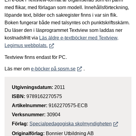
med flikar, med förlagan som modell. Innehållsförteckning,
löpande text, bilder och sakregister finns i var sin flik.
Boken fungerar både med talsyntes och punktskriftsskärm.
Du läser den i läsprogrammet Textview som laddas ner
kostnadsfritt via
Läs äldre e-textböcker med Textview,
Öppnas i nytt fönster
Legimus webbplats.
Textview finns endast för PC.
Öppnas i nytt fönster
Läs mer om
e-böcker på spsm.se
.
Utgivningsdatum:
2011
ISBN:
9789162270575
Artikelnummer:
9162270575-ECB
Verksnummer:
30904
Öppnas i n
Förlag:
Specialpedagogiska skolmyndigheten
Originalförlag:
Bonnier Utbildning AB