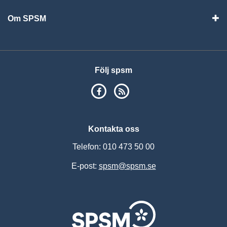
Om SPSM
Vis
Följ spsm
SPSM på Facebook
RSS
Kontakta oss
Telefon: 010 473 50 00
E-post:
spsm@spsm.se