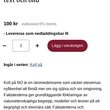
text och bild
100 kr
exklusive 6% moms
- Levereras som nedladdingsbar fil
Lägg i varukorgen
Lägg i varukorgen
Ingår i serien:
Koll på
Koll på NO är en läromedelsserie som väcker elevernas
nyfikenhet att förstå mer om sig själva och sin omgivning.
Faktatexterna ger grundläggande förklaringar av
naturvetenskapliga begrepp, modeller och teorier på ett
begripligt och elevnära sätt. Faktatexterna och