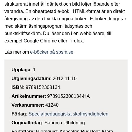
strukturerat innehåll där text och bild följer löpande efter
varandra. En obearbetad e-bok i HTML-format är en direkt
återgivning av den tryckta originalboken. E-boken fungerar
med skärmläsningsprogram, talsyntes och
punktskriftsskärm. Du läser den i en webbläsare, till
exempel Google Chrome eller Firefox.
Läs mer om
e-böcker på spsm.se
.
Upplaga:
1
Utgivningsdatum:
2012-11-10
ISBN:
9789152308134
Artikelnummer:
9789152308134-HA
Verksnummer:
41240
Förlag:
Specialpedagogiska skolmyndigheten
Originalförlag:
Sanoma Utbildning
Författare:
Hjernquist, Anncatrin;Rudstedt, Klara