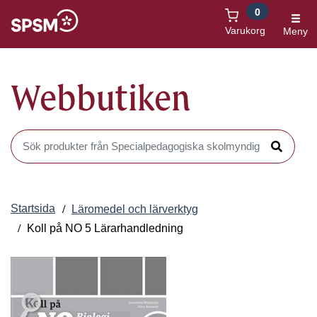
0
Öppnas i nytt fönster
Varukorg
Meny
Webbutiken
Sök produkter i Webbutiken
Sök
Startsida
Läromedel och lärverktyg
Koll på NO 5 Lärarhandledning