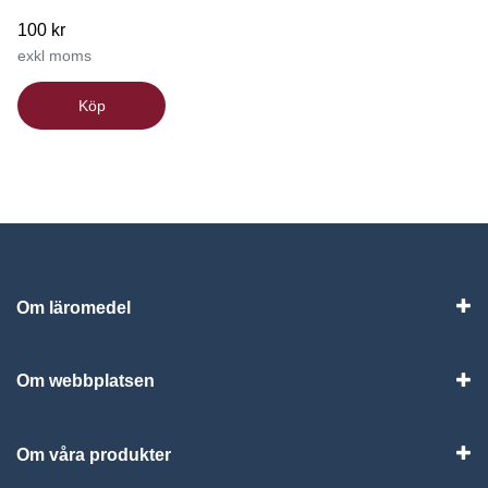
100 kr
exkl moms
Köp
Om läromedel
Vis
Om webbplatsen
Vis
Om våra produkter
Visa