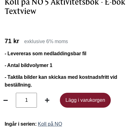
Koll på NO 5 Aktivitetsbok - E-bok
Textview
71 kr
exklusive 6% moms
- Levereras som nedladdingsbar fil
- Antal bildvolymer 1
- Taktila bilder kan skickas med kostnadsfritt vid
beställning.
Lägg i varukorgen
Lägg i varukorgen
Ingår i serien:
Koll på NO