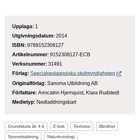
Upplaga:
1
Utgivningsdatum:
2014
ISBN:
9789152308127
Artikelnummer:
9152308127-ECB
Verksnummer:
31491
Öppnas i n
Förlag:
Specialpedagogiska skolmyndigheten
Originalförlag:
Sanoma Utbildning AB
Författare:
Anncatrin Hjernquist, Klara Rudstedt
Medietyp:
Nedladdningsbart
Grundskola åk 4-6
E-bok
Textview
Blindhet
Synnedsättning
Naturkunskap