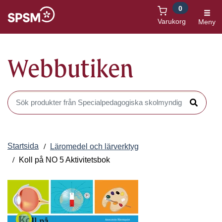
0
Öppnas i nytt fönster
Varukorg
Meny
Webbutiken
Sök produkter i Webbutiken
Sök
Startsida
Läromedel och lärverktyg
Koll på NO 5 Aktivitetsbok