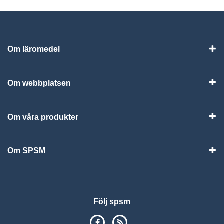
Om läromedel
Vis
Om webbplatsen
Vis
Om våra produkter
Visa
Om SPSM
Vis
Följ spsm
SPSM på Facebook
RSS