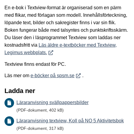
En e-bok i Textview-format är organiserad som en pärm
med flikar, med förlagan som modell. Innehållsförteckning,
löpande text, bilder och sakregister finns i var sin flik.
Boken fungerar både med talsyntes och punktskriftsskärm.
Du läser den i läsprogrammet Textview som laddas ner
kostnadsfritt via
Läs äldre e-textböcker med Textview,
Öppnas i nytt fönster
Legimus webbplats.
Textview finns endast för PC.
Öppnas i nytt fönster
Läs mer om
e-böcker på spsm.se
.
Ladda ner
Läraranvisning svällpappersbilder
(PDF-dokument, 402 kB)
Läraranvisning textview, Koll på NO 5 Aktivitetsbok
(PDF-dokument, 317 kB)