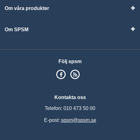
Om våra produkter
Visa
Om SPSM
Vis
Följ spsm
SPSM på Facebook
RSS
Kontakta oss
Telefon: 010 473 50 00
E-post:
spsm@spsm.se