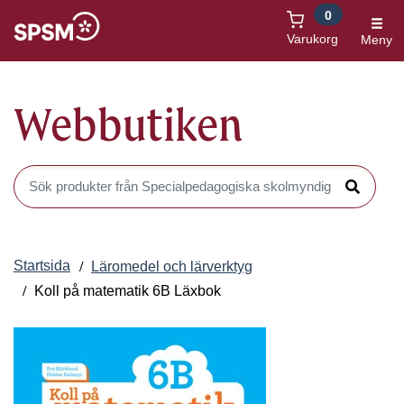
0
Öppnas i nytt fönster
Varukorg
Meny
Webbutiken
Sök produkter i Webbutiken
Sök
Startsida
Läromedel och lärverktyg
Koll på matematik 6B Läxbok