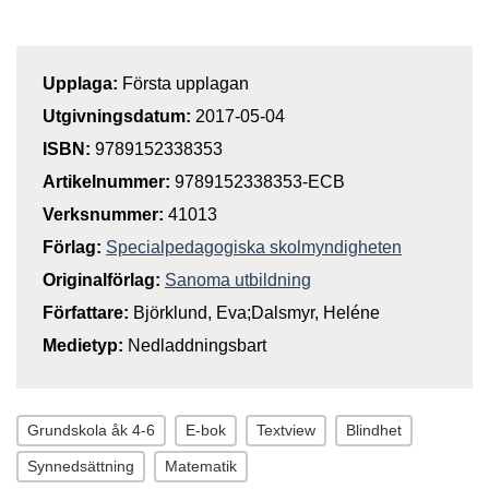
Upplaga:
Första upplagan
Utgivningsdatum:
2017-05-04
ISBN:
9789152338353
Artikelnummer:
9789152338353-ECB
Verksnummer:
41013
Förlag:
Specialpedagogiska skolmyndigheten
Originalförlag:
Sanoma utbildning
Författare:
Björklund, Eva;Dalsmyr, Heléne
Medietyp:
Nedladdningsbart
Grundskola åk 4-6
E-bok
Textview
Blindhet
Synnedsättning
Matematik