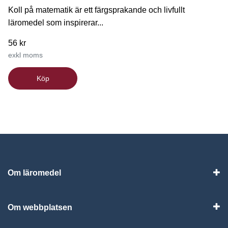
Koll på matematik är ett färgsprakande och livfullt
läromedel som inspirerar...
56 kr
exkl moms
Köp
Om läromedel
Vis
Om webbplatsen
Vis