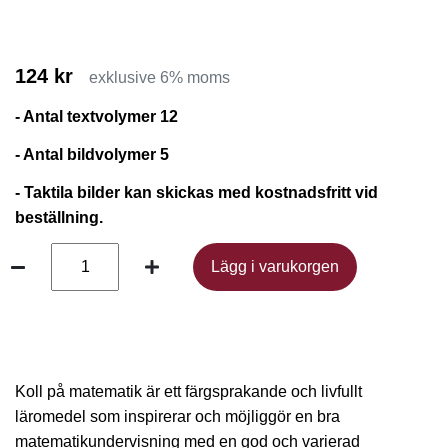
124 kr
exklusive 6% moms
- Antal textvolymer 12
- Antal bildvolymer 5
- Taktila bilder kan skickas med kostnadsfritt vid
beställning.
Lägg i varukorgen
Lägg i varukorgen
Koll på matematik är ett färgsprakande och livfullt
läromedel som inspirerar och möjliggör en bra
matematikundervisning med en god och varierad