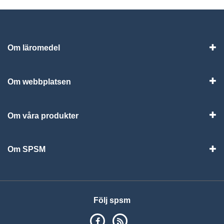
Om läromedel
Vis
Om webbplatsen
Vis
Om våra produkter
Visa
Om SPSM
Vis
Följ spsm
SPSM på Facebook
RSS