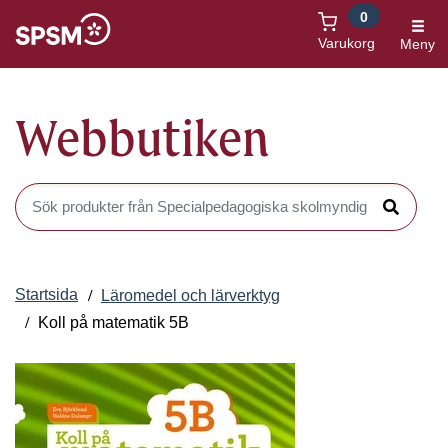
0
Öppnas i nytt fönster
Varukorg
Meny
Webbutiken
Sök produkter i Webbutiken
Sök
Startsida
Läromedel och lärverktyg
Koll på matematik 5B