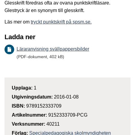
Glesskrift föredras ofta av ovana punktskriftläsare.
Glestryck är en synonym till glesskrift.
Läs mer om
tryckt punktskrift på spsm.se.
Ladda ner
Läraranvisning svällpappersbilder
(PDF-dokument, 402 kB)
Upplaga:
1
Utgivningsdatum:
2016-01-08
ISBN:
9789152333709
Artikelnummer:
9152333709-PCG
Verksnummer:
40211
Förlag:
Specialpedagogiska skolmyndigheten