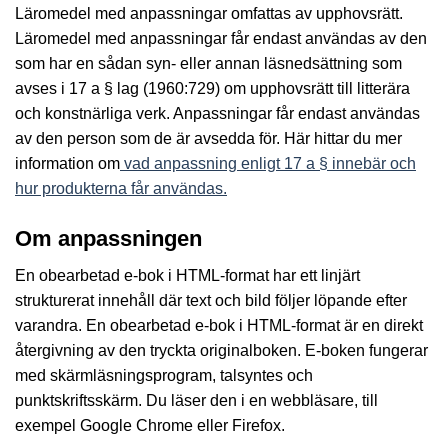
Läromedel med anpassningar omfattas av upphovsrätt.
Läromedel med anpassningar får endast användas av den
som har en sådan syn- eller annan läsnedsättning som
avses i 17 a § lag (1960:729) om upphovsrätt till litterära
och konstnärliga verk. Anpassningar får endast användas
av den person som de är avsedda för. Här hittar du mer
information om
vad anpassning enligt 17 a § innebär och
hur produkterna får användas.
Om anpassningen
En obearbetad e-bok i HTML-format har ett linjärt
strukturerat innehåll där text och bild följer löpande efter
varandra. En obearbetad e-bok i HTML-format är en direkt
återgivning av den tryckta originalboken. E-boken fungerar
med skärmläsningsprogram, talsyntes och
punktskriftsskärm. Du läser den i en webbläsare, till
exempel Google Chrome eller Firefox.