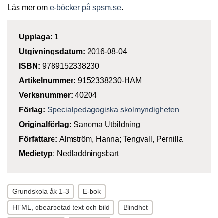
Läs mer om
e-böcker på spsm.se
.
Upplaga:
1
Utgivningsdatum:
2016-08-04
ISBN:
9789152338230
Artikelnummer:
9152338230-HAM
Verksnummer:
40204
Förlag:
Specialpedagogiska skolmyndigheten
Originalförlag:
Sanoma Utbildning
Författare:
Almström, Hanna; Tengvall, Pernilla
Medietyp:
Nedladdningsbart
Grundskola åk 1-3
E-bok
HTML, obearbetad text och bild
Blindhet