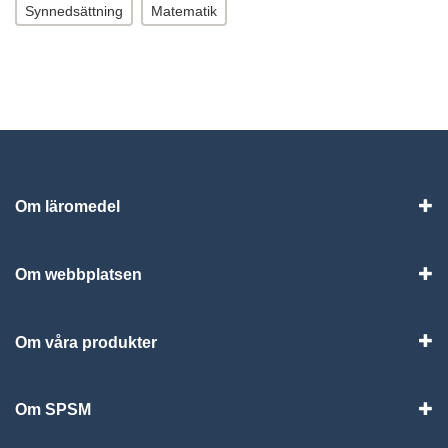
Synnedsättning
Matematik
Om läromedel
Vis
Om webbplatsen
Vis
Om våra produkter
Visa
Om SPSM
Vis