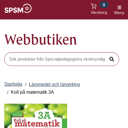
0
Öppnas i nytt fönster
Varukorg
Meny
Webbutiken
Sök produkter i Webbutiken
Sök
Startsida
Läromedel och lärverktyg
Koll på matematik 3A