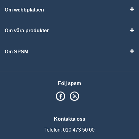
Om webbplatsen
Vis
Om våra produkter
Visa
Om SPSM
Vis
Följ spsm
SPSM på Facebook
RSS
Kontakta oss
Telefon: 010 473 50 00