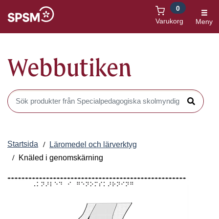
0
Öppnas i nytt fönster
Varukorg
Meny
Webbutiken
Sök produkter i Webbutiken
Sök
Startsida
Läromedel och lärverktyg
Knäled i genomskärning