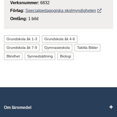
Verksnummer:
6832
Öppnas i n
Förlag:
Specialpedagogiska skolmyndigheten
Omfång:
1 bild
Grundskola åk 1-3
Grundskola åk 4-6
Grundskola åk 7-9
Gymnasieskola
Taktila Bilder
Blindhet
Synnedsättning
Biologi
Om läromedel
Vis