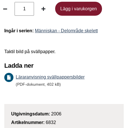
Lägg i varukorgen
Lägg i varukorgen
Ingår i serien:
Människan - Delområde skelett
Taktil bild på svällpapper.
Ladda ner
Läraranvisning svällpappersbilder
(PDF-dokument, 402 kB)
Utgivningsdatum:
2006
Artikelnummer:
6832