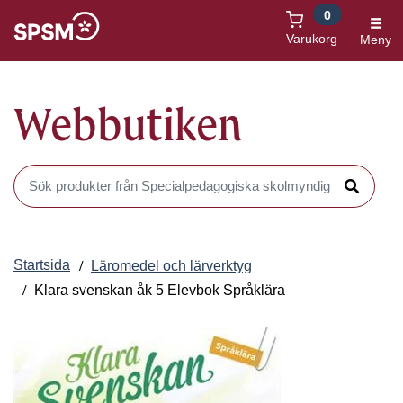
0
Öppnas i nytt fönster
Varukorg
Meny
Webbutiken
Sök produkter i Webbutiken
Sök
Startsida
Läromedel och lärverktyg
Klara svenskan åk 5 Elevbok Språklära