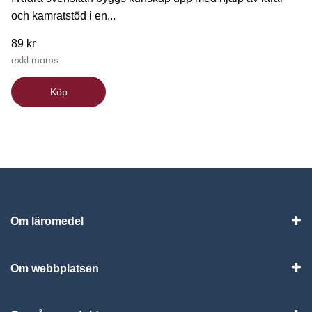
och kamratstöd i en...
89 kr
exkl moms
Köp
Om läromedel
Vis
Om webbplatsen
Vis