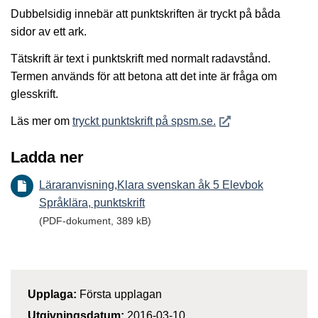
Dubbelsidig innebär att punktskriften är tryckt på båda
sidor av ett ark.
Tätskrift är text i punktskrift med normalt radavstånd.
Termen används för att betona att det inte är fråga om
glesskrift.
Öppnas i nytt fönster
Läs mer om
tryckt punktskrift på spsm.se.
Ladda ner
Läraranvisning,Klara svenskan åk 5 Elevbok
Språklära, punktskrift
(PDF-dokument, 389 kB)
Upplaga:
Första upplagan
Utgivningsdatum:
2016-03-10