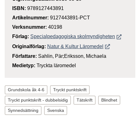
ISBN:
9789127443891
Artikelnummer:
9127443891-PCT
Verksnummer:
40198
Öppnas i n
Förlag:
Specialpedagogiska skolmyndigheten
Öppnas i nytt f
Originalförlag:
Natur & Kultur Läromedel
Författare:
Sahlin, Pär;Eriksson, Michaela
Medietyp:
Tryckta läromedel
Grundskola åk 4-6
Tryckt punktskrift
Tryckt punktskrift - dubbelsidig
Tätskrift
Blindhet
Synnedsättning
Svenska