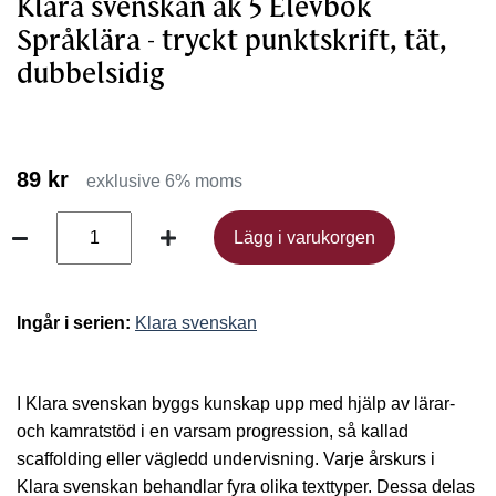
Klara svenskan åk 5 Elevbok
Språklära - tryckt punktskrift, tät,
dubbelsidig
89 kr
exklusive 6% moms
Lägg i varukorgen
Lägg i varukorgen
Ingår i serien:
Klara svenskan
I Klara svenskan byggs kunskap upp med hjälp av lärar-
och kamratstöd i en varsam progression, så kallad
scaffolding eller vägledd undervisning. Varje årskurs i
Klara svenskan behandlar fyra olika texttyper. Dessa delas