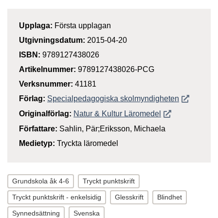
Upplaga:
Första upplagan
Utgivningsdatum:
2015-04-20
ISBN:
9789127438026
Artikelnummer:
9789127438026-PCG
Verksnummer:
41181
Öppnas i n
Förlag:
Specialpedagogiska skolmyndigheten
Öppnas i nytt f
Originalförlag:
Natur & Kultur Läromedel
Författare:
Sahlin, Pär;Eriksson, Michaela
Medietyp:
Tryckta läromedel
Grundskola åk 4-6
Tryckt punktskrift
Tryckt punktskrift - enkelsidig
Glesskrift
Blindhet
Synnedsättning
Svenska