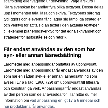
scaffolding eller vägledd undervisning. Varje årskurs i
Klara svenskan behandlar fyra olika texttyper. Dessa delas
upp i momenten tala, läsa och skriva. Texttypens särdrag
tydliggörs och eleverna får tillägna sig lämpliga strategier
och verktyg för att ta sig an texter i den aktuella texttypen,
till exempel planeringsverktyg för det egna skrivandet och
strategier för läsförståelse och retorik.
Får endast användas av den som har
syn- eller annan läsnedsättning
Läromedel med anpassningar omfattas av upphovsrätt.
Läromedel med anpassningar får endast användas av den
som har en sådan syn- eller annan läsnedsättning som
avses i 17 a § lag (1960:729) om upphovsrätt till litterära
och konstnärliga verk. Anpassningar får endast användas
av den person som de är avsedda för. Här hittar du mer
information om
vad anpassning enligt 17 a § innebär och
hur produkterna får användas.