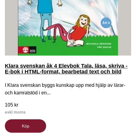
Klara svenskan åk 4 Elevbok Tala, läsa, skriva -
E-bok i HTML-format, bearbetad text och bild
I Klara svenskan byggs kunskap upp med hjälp av lärar-
och kamratstöd i en...
105 kr
exkl moms
Köp