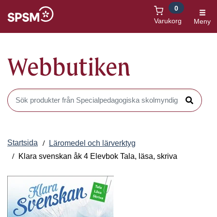
0
Öppnas i nytt fönster
Varukorg
Meny
Webbutiken
Sök produkter i Webbutiken
Sök
Startsida
Läromedel och lärverktyg
Klara svenskan åk 4 Elevbok Tala, läsa, skriva