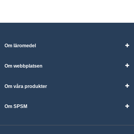
Om läromedel
Vis
Om webbplatsen
Vis
Om våra produkter
Visa
Om SPSM
Vis