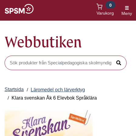
0
Öppnas i nytt fönster
Varukorg
Meny
Webbutiken
Sök produkter i Webbutiken
Sök
Startsida
Läromedel och lärverktyg
Klara svenskan Åk 6 Elevbok Språklära