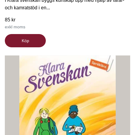
I Klara svenskan byggs kunskap upp med hjälp av lärar-
och kamratstöd i en...
85 kr
exkl moms
Köp