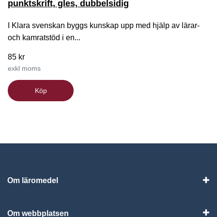
punktskrift, gles, dubbelsidig
I Klara svenskan byggs kunskap upp med hjälp av lärar-
och kamratstöd i en...
85 kr
exkl moms
Köp
Om läromedel
Vis
Om webbplatsen