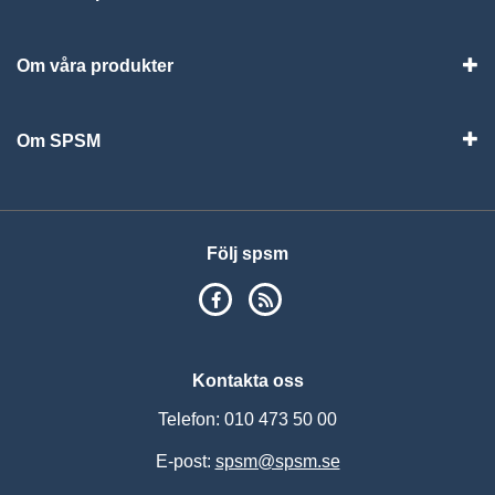
Vis
Om våra produkter
Visa
Om SPSM
Vis
Följ spsm
SPSM på Facebook
RSS
Kontakta oss
Telefon: 010 473 50 00
E-post:
spsm@spsm.se