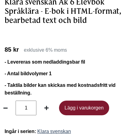
Klara svenskan Åk 6 Elevbok
Språklära - E-bok i HTML-format,
bearbetad text och bild
85 kr
exklusive 6% moms
- Levereras som nedladdingsbar fil
- Antal bildvolymer 1
- Taktila bilder kan skickas med kostnadsfritt vid
beställning.
Lägg i varukorgen
Lägg i varukorgen
Ingår i serien:
Klara svenskan