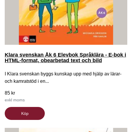
Klara svenskan Åk 6 Elevbok Språklära - E-bok i
HTML-format, obearbetad text och bild
I Klara svenskan byggs kunskap upp med hjälp av lärar-
och kamratstöd i en...
85 kr
exkl moms
Köp