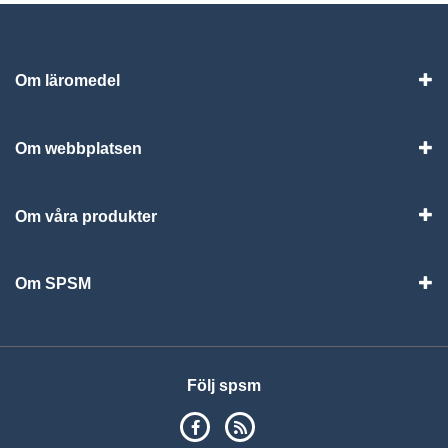
Om läromedel
Vis
Om webbplatsen
Vis
Om våra produkter
Visa
Om SPSM
Vis
Följ spsm
SPSM på Facebook
RSS