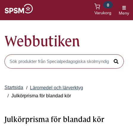
0
Öppnas i nytt fönster
Varukorg
Meny
Webbutiken
Sök produkter i Webbutiken
Sök
Startsida
Läromedel och lärverktyg
Julkörprisma för blandad kör
Julkörprisma för blandad kör