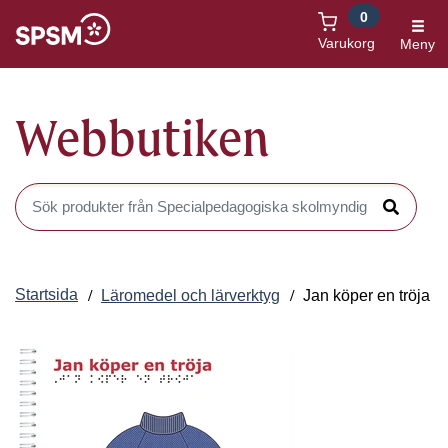
0
Öppnas i nytt fönster
Varukorg
Meny
Webbutiken
Sök produkter i Webbutiken
Sök
Startsida
Läromedel och lärverktyg
Jan köper en tröja