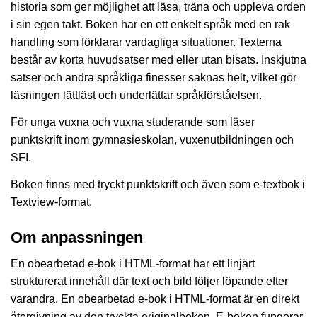
historia som ger möjlighet att läsa, träna och uppleva orden
i sin egen takt. Boken har en ett enkelt språk med en rak
handling som förklarar vardagliga situationer. Texterna
består av korta huvudsatser med eller utan bisats. Inskjutna
satser och andra språkliga finesser saknas helt, vilket gör
läsningen lättläst och underlättar språkförståelsen.
För unga vuxna och vuxna studerande som läser
punktskrift inom gymnasieskolan, vuxenutbildningen och
SFI.
Boken finns med tryckt punktskrift och även som e-textbok i
Textview-format.
Om anpassningen
En obearbetad e-bok i HTML-format har ett linjärt
strukturerat innehåll där text och bild följer löpande efter
varandra. En obearbetad e-bok i HTML-format är en direkt
återgivning av den tryckta originalboken. E-boken fungerar