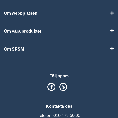
Vis
Om webbplatsen
Vis
Om våra produkter
Visa
Om SPSM
Vis
Följ spsm
SPSM på Facebook
RSS
Kontakta oss
Telefon: 010 473 50 00