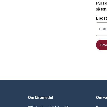
Fyll i
så for
Epost
Bev
Bev
Om läromedel
Om we