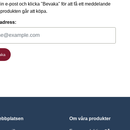
 din e-post och klicka "Bevaka" för att få ett meddelande
t produkten går att köpa.
adress:
aka
aka
bbplatsen
Om våra produkter