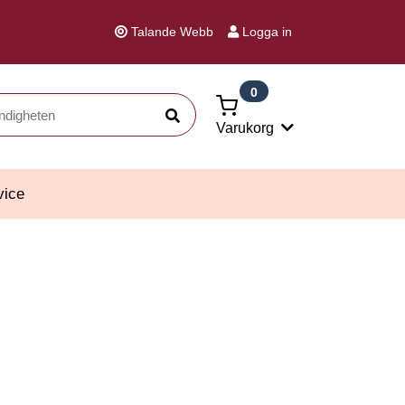
Talande Webb
Logga in
0
Sök
Varukorg
vice