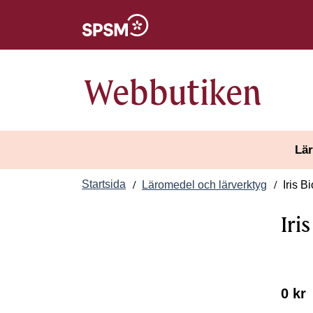
Öppnas i nytt fönster
Webbutiken
Lär
Startsida
Läromedel och lärverktyg
Iris Bi
Iris
0 kr