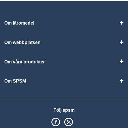
Om läromedel
Vis
Om webbplatsen
Vis
Om våra produkter
Visa
Om SPSM
Vis
Följ spsm
SPSM på Facebook
RSS