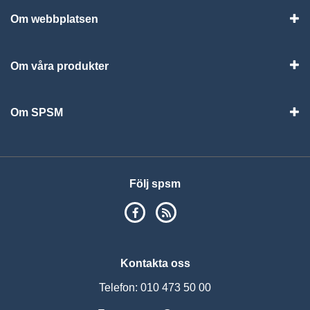
Om webbplatsen
Vis
Om våra produkter
Visa
Om SPSM
Vis
Följ spsm
SPSM på Facebook
RSS
Kontakta oss
Telefon: 010 473 50 00