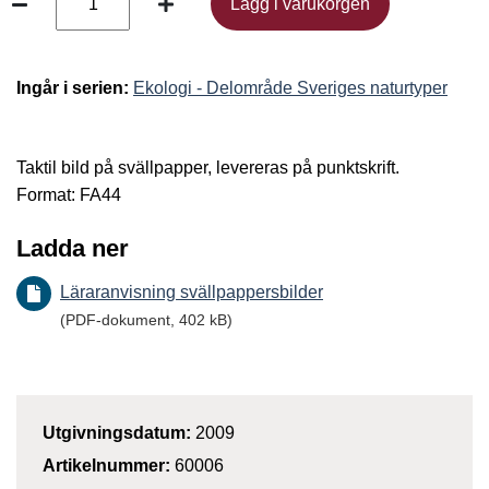
Lägg i varukorgen
Lägg i varukorgen
Ingår i serien:
Ekologi - Delområde Sveriges naturtyper
Taktil bild på svällpapper, levereras på punktskrift.
Format: FA44
Ladda ner
Läraranvisning svällpappersbilder
(PDF-dokument, 402 kB)
Utgivningsdatum:
2009
Artikelnummer:
60006