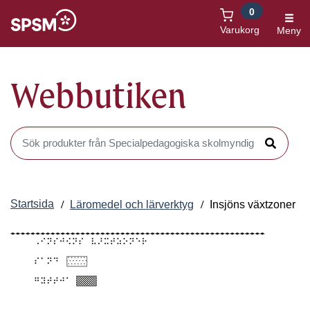
0
Öppnas i nytt fönster
Varukorg
Meny
Webbutiken
Sök produkter i Webbutiken
Sök
Startsida
Läromedel och lärverktyg
Insjöns växtzoner