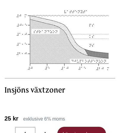
Insjöns växtzoner
25 kr
exklusive 6% moms