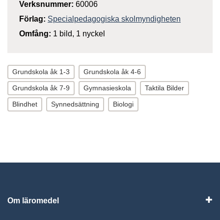
Verksnummer:
60006
Förlag:
Specialpedagogiska skolmyndigheten
Omfång:
1 bild, 1 nyckel
Grundskola åk 1-3
Grundskola åk 4-6
Grundskola åk 7-9
Gymnasieskola
Taktila Bilder
Blindhet
Synnedsättning
Biologi
Om läromedel
Vis