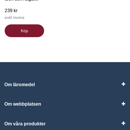
239 kr
exkl moms
Köp
Om läromedel
Vis
Om webbplatsen
Vis
Om våra produkter
Visa