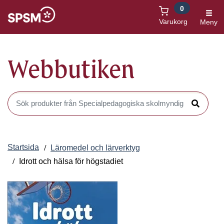
0
Öppnas i nytt fönster
Varukorg
Meny
Webbutiken
Sök produkter i Webbutiken
Sök
Startsida
Läromedel och lärverktyg
Idrott och hälsa för högstadiet