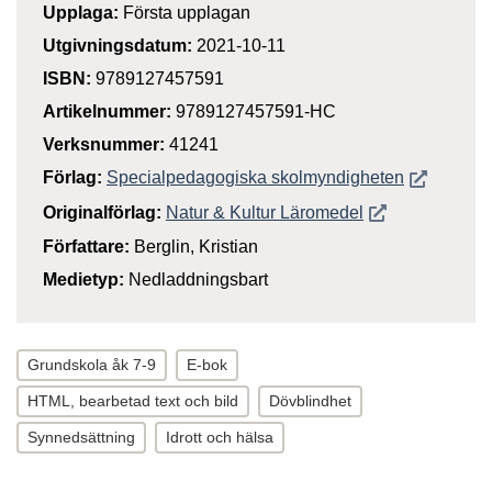
Upplaga:
Första upplagan
Utgivningsdatum:
2021-10-11
ISBN:
9789127457591
Artikelnummer:
9789127457591-HC
Verksnummer:
41241
Öppnas i n
Förlag:
Specialpedagogiska skolmyndigheten
Öppnas i nytt f
Originalförlag:
Natur & Kultur Läromedel
Författare:
Berglin, Kristian
Medietyp:
Nedladdningsbart
Grundskola åk 7-9
E-bok
HTML, bearbetad text och bild
Dövblindhet
Synnedsättning
Idrott och hälsa