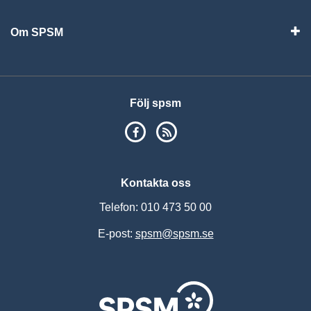
Om SPSM
Vis
Följ spsm
SPSM på Facebook
RSS
Kontakta oss
Telefon: 010 473 50 00
E-post:
spsm@spsm.se