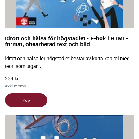
Idrott och hälsa för högstadiet - E-bok i HTML-
format, obearbetad text och bild
Idrott och hälsa för högstadiet består av korta kapitel med
teori som utgår...
239 kr
exkl moms
Köp