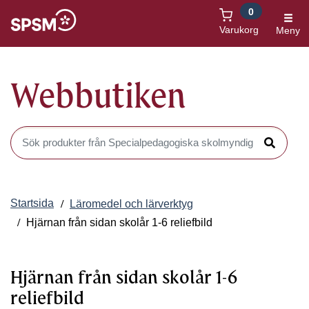
0
Öppnas i nytt fönster
Varukorg
Meny
Webbutiken
Sök produkter i Webbutiken
Sök
Startsida
Läromedel och lärverktyg
Hjärnan från sidan skolår 1-6 reliefbild
Hjärnan från sidan skolår 1-6
reliefbild