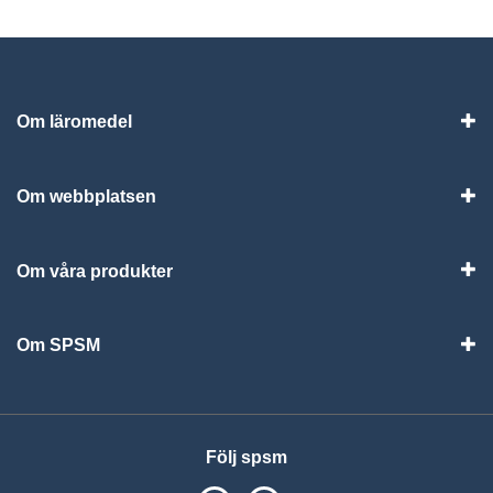
Om läromedel
Vis
Om webbplatsen
Vis
Om våra produkter
Visa
Om SPSM
Vis
Följ spsm