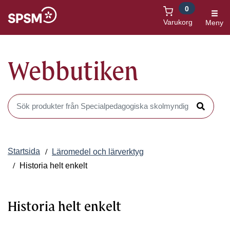
0
Öppnas i nytt fönster
Varukorg
Meny
Webbutiken
Sök produkter i Webbutiken
Sök
Startsida
Läromedel och lärverktyg
Historia helt enkelt
Historia helt enkelt