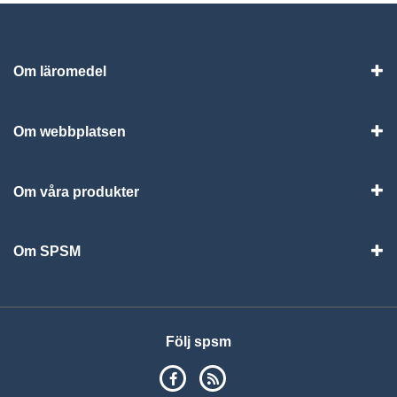
Om läromedel
Vis
Om webbplatsen
Vis
Om våra produkter
Visa
Om SPSM
Vis
Följ spsm
SPSM på Facebook
RSS