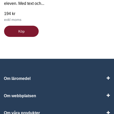
eleven. Med text och...
194 kr
exkl moms
Köp
Om läromedel
Vis
Om webbplatsen
Vis
Om våra produkter