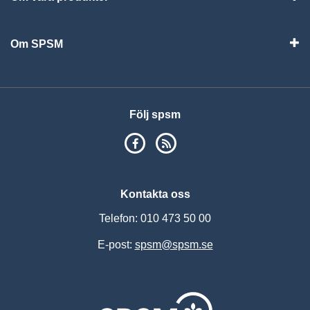
Visa
Om SPSM
Vis
Följ spsm
SPSM på Facebook
RSS
Kontakta oss
Telefon: 010 473 50 00
E-post:
spsm@spsm.se