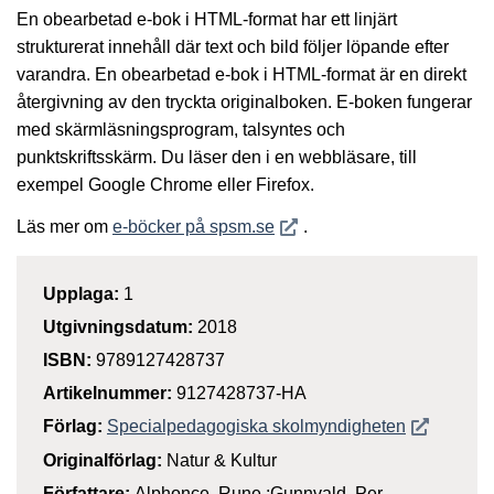
En obearbetad e-bok i HTML-format har ett linjärt
strukturerat innehåll där text och bild följer löpande efter
varandra. En obearbetad e-bok i HTML-format är en direkt
återgivning av den tryckta originalboken. E-boken fungerar
med skärmläsningsprogram, talsyntes och
punktskriftsskärm. Du läser den i en webbläsare, till
exempel Google Chrome eller Firefox.
Öppnas i nytt fönster
Läs mer om
e-böcker på spsm.se
.
Upplaga:
1
Utgivningsdatum:
2018
ISBN:
9789127428737
Artikelnummer:
9127428737-HA
Öppnas i n
Förlag:
Specialpedagogiska skolmyndigheten
Originalförlag:
Natur & Kultur
Författare:
Alphonce, Rune ;Gunnvald, Per