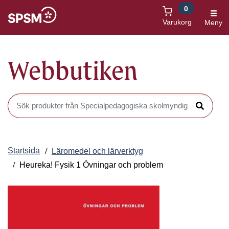
0
Öppnas i nytt fönster
Varukorg
Meny
Webbutiken
Sök produkter i Webbutiken
Sök
Startsida
Läromedel och lärverktyg
Heureka! Fysik 1 Övningar och problem