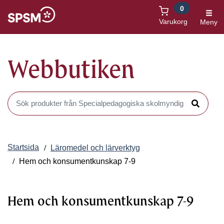
0
Öppnas i nytt fönster
Varukorg
Meny
Webbutiken
Sök produkter i Webbutiken
Sök
Startsida
Läromedel och lärverktyg
Hem och konsumentkunskap 7-9
Hem och konsumentkunskap 7-9