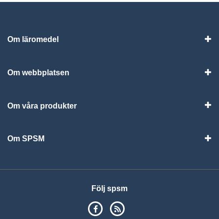
Om läromedel
Vis
Om webbplatsen
Vis
Om våra produkter
Visa
Om SPSM
Vis
Följ spsm
SPSM på Facebook
RSS