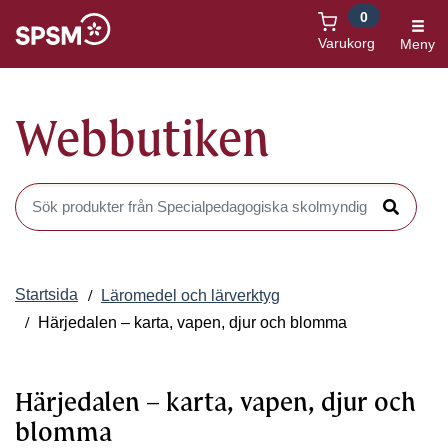
0
Öppnas i nytt fönster
Varukorg
Meny
Webbutiken
Sök produkter i Webbutiken
Sök
Startsida
Läromedel och lärverktyg
Härjedalen – karta, vapen, djur och blomma
Härjedalen – karta, vapen, djur och
blomma