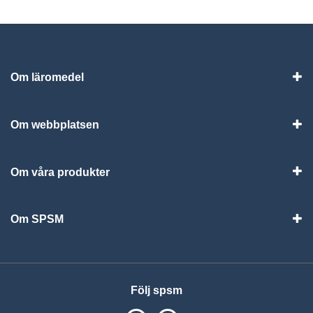
Om läromedel
Vis
Om webbplatsen
Vis
Om våra produkter
Visa
Om SPSM
Vis
Följ spsm