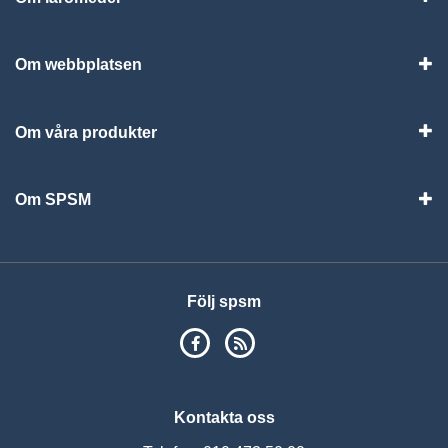
Vis
Om webbplatsen
Vis
Om våra produkter
Visa
Om SPSM
Vis
Följ spsm
SPSM på Facebook
RSS
Kontakta oss