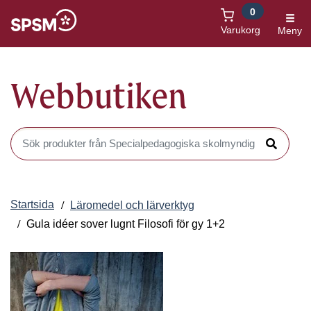
0
Öppnas i nytt fönster
Varukorg
Meny
Webbutiken
Sök produkter i Webbutiken
Sök
Startsida
Läromedel och lärverktyg
Gula idéer sover lugnt Filosofi för gy 1+2