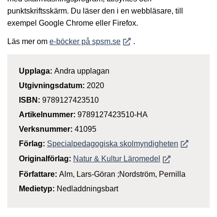
punktskriftsskärm. Du läser den i en webbläsare, till
exempel Google Chrome eller Firefox.
Öppnas i nytt fönster
Läs mer om
e-böcker på spsm.se
.
Upplaga:
Andra upplagan
Utgivningsdatum:
2020
ISBN:
9789127423510
Artikelnummer:
9789127423510-HA
Verksnummer:
41095
Öppnas i n
Förlag:
Specialpedagogiska skolmyndigheten
Öppnas i nytt f
Originalförlag:
Natur & Kultur Läromedel
Författare:
Alm, Lars-Göran ;Nordström, Pernilla
Medietyp:
Nedladdningsbart