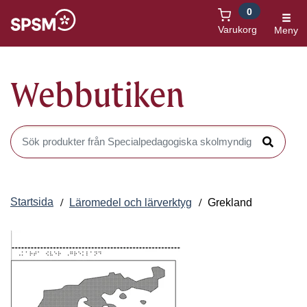
0
Öppnas i nytt fönster
Varukorg
Meny
Webbutiken
Sök produkter i Webbutiken
Sök
Startsida
Läromedel och lärverktyg
Grekland