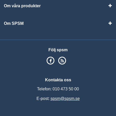
Om våra produkter
Visa
Om SPSM
Vis
Följ spsm
SPSM på Facebook
RSS
Kontakta oss
Telefon: 010 473 50 00
E-post:
spsm@spsm.se