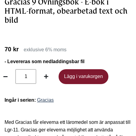
Gracias 9 Övningsbok - E-bok i
HTML-format, obearbetad text och
bild
70 kr
exklusive 6% moms
- Levereras som nedladdingsbar fil
Lägg i varukorgen
Lägg i varukorgen
Ingår i serien:
Gracias
Med Gracias får eleverna ett läromedel som är anpassat till
Lgr-11. Gracias ger eleverna möjlighet att använda