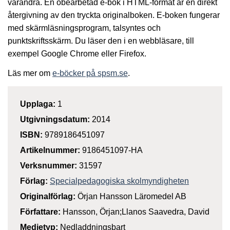
varandra. En obearbetad e-bok i HTML-format är en direkt
återgivning av den tryckta originalboken. E-boken fungerar
med skärmläsningsprogram, talsyntes och
punktskriftsskärm. Du läser den i en webbläsare, till
exempel Google Chrome eller Firefox.
Läs mer om
e-böcker på spsm.se
.
Upplaga:
1
Utgivningsdatum:
2014
ISBN:
9789186451097
Artikelnummer:
9186451097-HA
Verksnummer:
31597
Förlag:
Specialpedagogiska skolmyndigheten
Originalförlag:
Örjan Hansson Läromedel AB
Författare:
Hansson, Örjan;Llanos Saavedra, David
Medietyp:
Nedladdningsbart