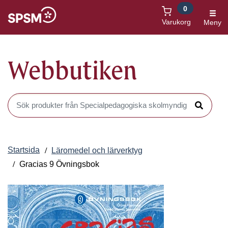
0
Öppnas i nytt fönster
Varukorg
Meny
Webbutiken
Sök produkter i Webbutiken
Sök
Startsida
Läromedel och lärverktyg
Gracias 9 Övningsbok