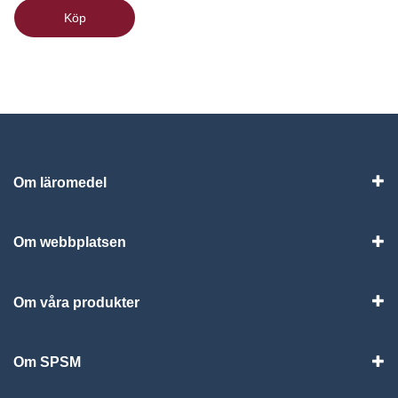
Köp
Om läromedel
Vis
Om webbplatsen
Vis
Om våra produkter
Visa
Om SPSM
Vis