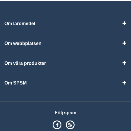
Om läromedel
Vis
Om webbplatsen
Vis
Om våra produkter
Visa
Om SPSM
Vis
Följ spsm
SPSM på Facebook
RSS