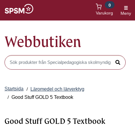
0
Öppnas i nytt fönster
Varukorg
Meny
Webbutiken
Sök produkter i Webbutiken
Sök
Startsida
Läromedel och lärverktyg
Good Stuff GOLD 5 Textbook
Good Stuff GOLD 5 Textbook