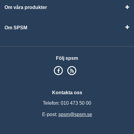
Om våra produkter
Visa
Om SPSM
Vis
Följ spsm
SPSM på Facebook
RSS
Kontakta oss
Telefon: 010 473 50 00
E-post:
spsm@spsm.se