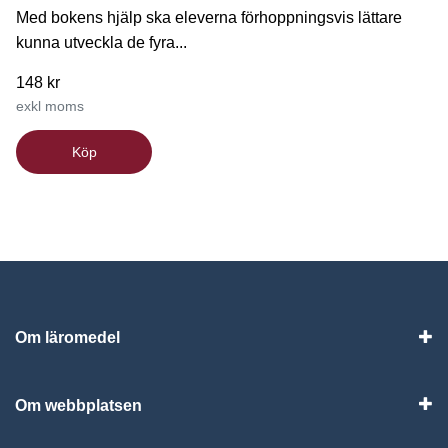
Med bokens hjälp ska eleverna förhoppningsvis lättare
kunna utveckla de fyra...
148 kr
exkl moms
Köp
Om läromedel
Vis
Om webbplatsen
Vis