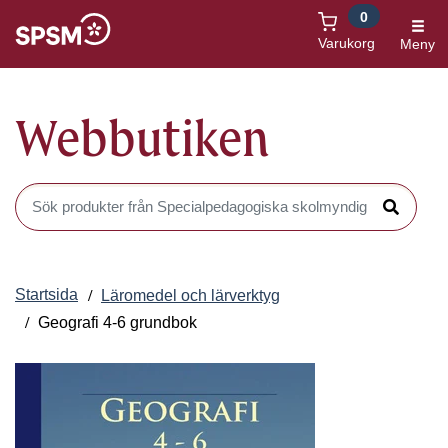
0
Öppnas i nytt fönster
Varukorg
Meny
Webbutiken
Sök produkter i Webbutiken
Sök
Startsida
Läromedel och lärverktyg
Geografi 4-6 grundbok