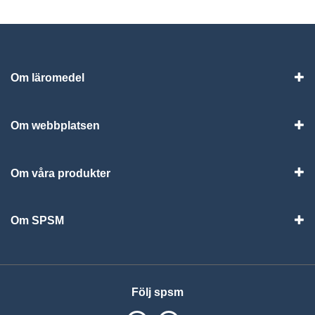
Om läromedel
Vis
Om webbplatsen
Vis
Om våra produkter
Visa
Om SPSM
Vis
Följ spsm