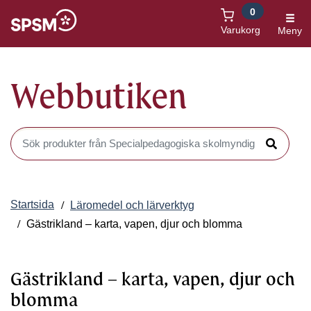
0
Öppnas i nytt fönster
Varukorg
Meny
Webbutiken
Sök produkter i Webbutiken
Sök
Startsida
Läromedel och lärverktyg
Gästrikland – karta, vapen, djur och blomma
Gästrikland – karta, vapen, djur och
blomma