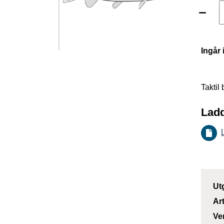
Ingår 
Taktil
Ladd
Ut
Ar
Ve