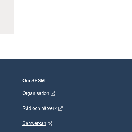
ter
Om SPSM
 fönster
Öppnas i nytt fönster
Organisation
Öppnas i nytt fönster
Råd och nätverk
Öppnas i nytt fönster
Samverkan