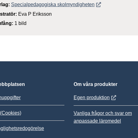
Öppnas i nytt föns
rlag:
Specialpedagogiska skolmyndigheten
ustratör:
Eva P Eriksson
fång:
1 bild
bbplatsen
Om våra produkter
Öppnas i nytt
uppgifter
Egen produktion
(Cookies)
Vanliga frågor och svar om
anpassade läromedel
nglighetsredogörelse