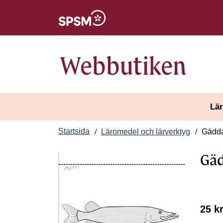
Öppnas i nytt fönster
Webbutiken
Lär
Startsida
Läromedel och lärverktyg
Gädd
Gä
25 k