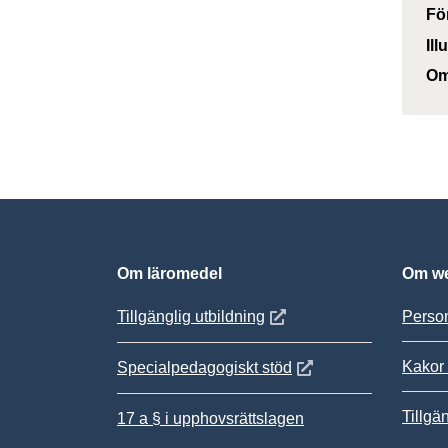
Fö
Ill
Om
Om läromedel
Om we
Öppnas i nytt fönster
Tillgänglig utbildning
Person
Kakor 
Öppnas i nytt fönster
Specialpedagogiskt stöd
Tillgä
17 a § i upphovsrättslagen