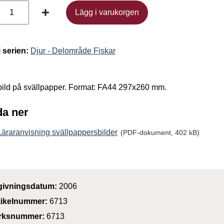
Lägg i varukorgen
Lägg i varukorgen
i serien:
Djur - Delområde Fiskar
 bild på svällpapper. Format: FA44 297x260 mm.
a ner
Läraranvisning svällpappersbilder
(PDF-dokument, 402 kB)
givningsdatum:
2006
tikelnummer:
6713
rksnummer:
6713