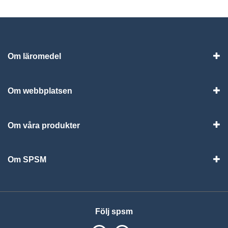
Om läromedel
Vis
Om webbplatsen
Vis
Om våra produkter
Visa
Om SPSM
Vis
Följ spsm