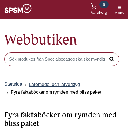
0
Öppnas i nytt fönster
Varukorg
Meny
Webbutiken
Sök produkter i Webbutiken
Sök
Startsida
Läromedel och lärverktyg
Fyra faktaböcker om rymden med bliss paket
Fyra faktaböcker om rymden med
bliss paket