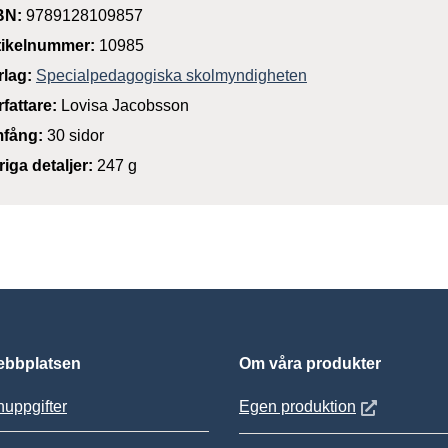
BN:
9789128109857
tikelnummer:
10985
rlag:
Specialpedagogiska skolmyndigheten
rfattare:
Lovisa Jacobsson
fång:
30 sidor
riga detaljer:
247 g
bbplatsen
Om våra produkter
Öppnas i nytt
uppgifter
Egen produktion