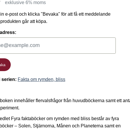
r
exklusive 6% moms
 din e-post och klicka "Bevaka" för att få ett meddelande
t produkten går att köpa.
adress:
aka
aka
i serien:
Fakta om rymden, bliss
boken innehåller flervalsfrågor från huvudböckerna samt ett ant
periment.
dlet Fyra faktaböcker om rymden med bliss består av fyra
öcker – Solen, Stjärnorna, Månen och Planeterna samt en