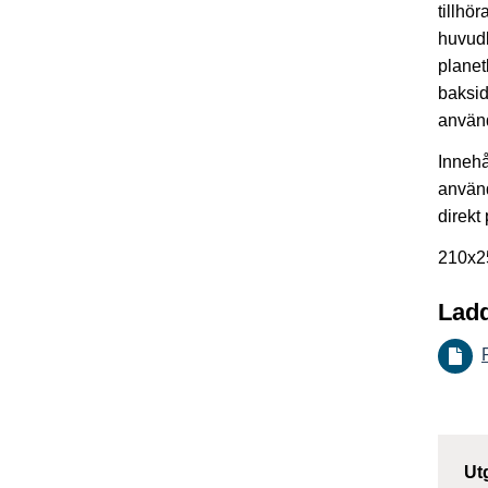
tillhö
huvudb
planet
baksid
använd
Innehål
använd
direkt
210x25
Ladd
Ut