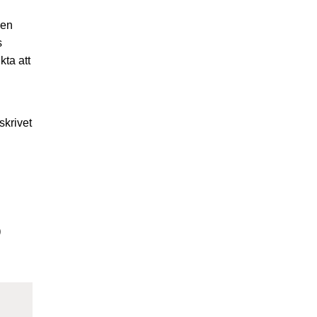
ven
s
kta att
skrivet
)