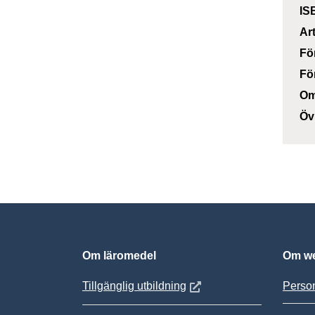
IS
Ar
Fö
Fö
Om
Öv
Om läromedel
Om we
Öppnas i nytt fönster
Tillgänglig utbildning
Person