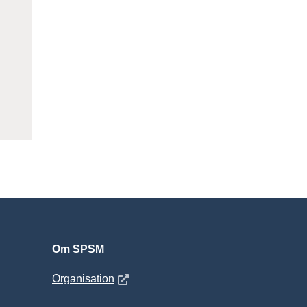
Om SPSM
 fönster
Öppnas i nytt fönster
Organisation