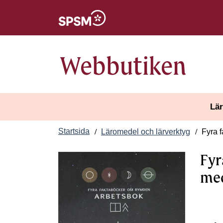
Öppnas i nytt fönster
Webbutiken
Lär
Startsida
Läromedel och lärverktyg
Fyra f
Fyr
med