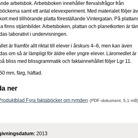
rande arbetsbok. Arbetsboken innehåller flervalsfrågor från
öckerna samt ett antal elevexperiment. Med materialet följer ä
kort med tillhörande platta föreställande Vintergatan. På plattan
a finns stjärnbilder. Arbetsboken, plattan och planetkorten är tän
as laborativt i undervisningen.
let är framför allt riktat till elever i årskurs 4–6, men kan även
as om så är lämpligt för äldre eller yngre elever. Läromedlet är 
 på bliss med blissgrammatik och faktainnehållet följer Lgr 11.
0 mm, färg, häftad.
a ner
Produktblad Fyra faktaböcker om rymden
(PDF-dokument, 5,1 mB
givningsdatum:
2013