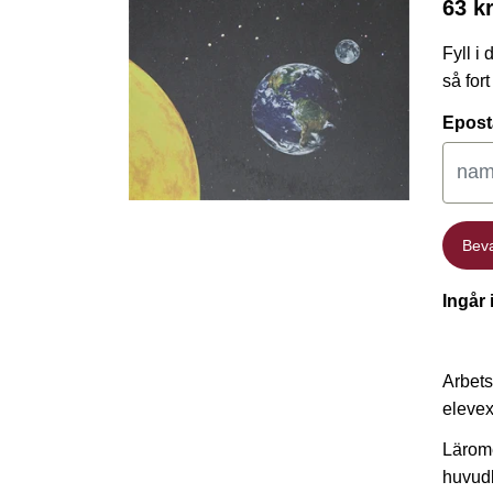
63 k
Fyll i
så for
Epost
Bev
Bev
Ingår 
Arbets
elevex
Lärome
huvudb