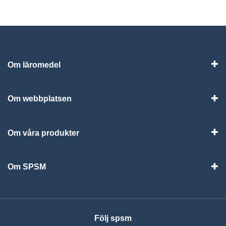
Om läromedel
Vis
Om webbplatsen
Vis
Om våra produkter
Visa
Om SPSM
Vis
Följ spsm