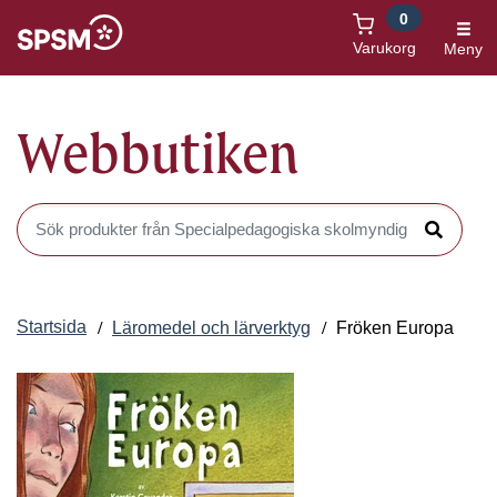
0
Öppnas i nytt fönster
Varukorg
Meny
Webbutiken
Sök produkter i Webbutiken
Sök
Startsida
Läromedel och lärverktyg
Fröken Europa