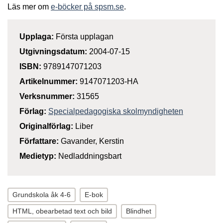
Läs mer om
e-böcker på spsm.se
.
Upplaga:
Första upplagan
Utgivningsdatum:
2004-07-15
ISBN:
9789147071203
Artikelnummer:
9147071203-HA
Verksnummer:
31565
Förlag:
Specialpedagogiska skolmyndigheten
Originalförlag:
Liber
Författare:
Gavander, Kerstin
Medietyp:
Nedladdningsbart
Grundskola åk 4-6
E-bok
HTML, obearbetad text och bild
Blindhet