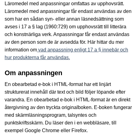
Läromedel med anpassningar omfattas av upphovsrätt.
Läromedel med anpassningar får endast användas av den
som har en sådan syn- eller annan läsnedsättning som
avses i 17 a § lag (1960:729) om upphovsrätt till litterära
och konstnärliga verk. Anpassningar får endast användas
av den person som de är avsedda för. Här hittar du mer
information om
vad anpassning enligt 17 a § innebär och
hur produkterna får användas.
Om anpassningen
En obearbetad e-bok i HTML-format har ett linjärt
strukturerat innehåll där text och bild följer löpande efter
varandra. En obearbetad e-bok i HTML-format är en direkt
återgivning av den tryckta originalboken. E-boken fungerar
med skärmläsningsprogram, talsyntes och
punktskriftsskärm. Du läser den i en webbläsare, till
exempel Google Chrome eller Firefox.