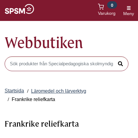
0
Öppnas i nytt fönster
Varukorg
Meny
Webbutiken
Sök produkter i Webbutiken
Sök
Startsida
Läromedel och lärverktyg
Frankrike reliefkarta
Frankrike reliefkarta