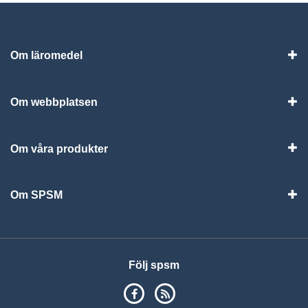
Om läromedel
Vis
Om webbplatsen
Vis
Om våra produkter
Visa
Om SPSM
Vis
Följ spsm
SPSM på Facebook
RSS