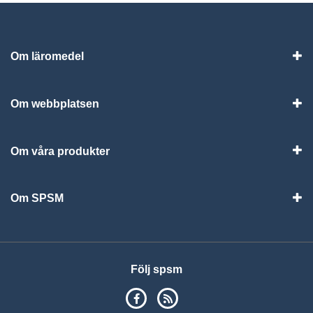
Om läromedel
Vis
Om webbplatsen
Vis
Om våra produkter
Visa
Om SPSM
Vis
Följ spsm
SPSM på Facebook
RSS