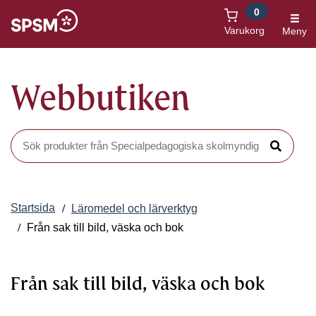
0
Öppnas i nytt fönster
Varukorg
Meny
Webbutiken
Sök produkter i Webbutiken
Sök
Startsida
Läromedel och lärverktyg
Från sak till bild, väska och bok
Från sak till bild, väska och bok