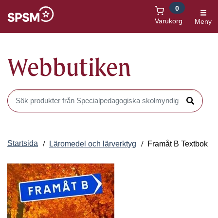
0
Öppnas i nytt fönster
Varukorg
Meny
Webbutiken
Sök produkter i Webbutiken
Sök
Startsida
Läromedel och lärverktyg
Framåt B Textbok