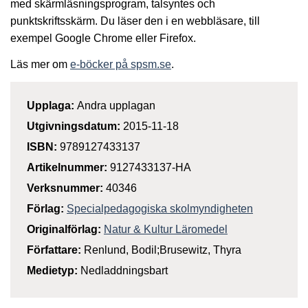
med skärmläsningsprogram, talsyntes och
punktskriftsskärm. Du läser den i en webbläsare, till
exempel Google Chrome eller Firefox.
Läs mer om
e-böcker på spsm.se
.
Upplaga:
Andra upplagan
Utgivningsdatum:
2015-11-18
ISBN:
9789127433137
Artikelnummer:
9127433137-HA
Verksnummer:
40346
Förlag:
Specialpedagogiska skolmyndigheten
Originalförlag:
Natur & Kultur Läromedel
Författare:
Renlund, Bodil;Brusewitz, Thyra
Medietyp:
Nedladdningsbart