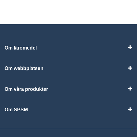
Om läromedel
Vis
Om webbplatsen
Vis
Om våra produkter
Visa
Om SPSM
Vis