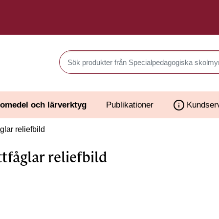
Sök produkter i Webbutiken
omedel och lärverktyg
Publikationer
Kundser
glar reliefbild
ttfåglar reliefbild