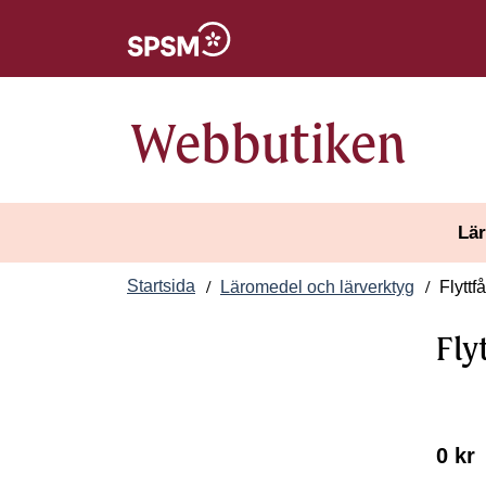
Öppnas i nytt fönster
Webbutiken
Lär
Startsida
Läromedel och lärverktyg
Flyttfå
Fly
0 kr