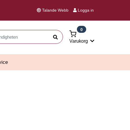
Talande Webb
Logga in
0
Sök
Varukorg
vice