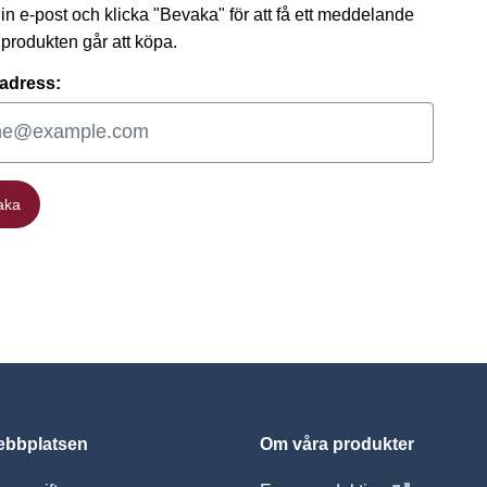
 din e-post och klicka "Bevaka" för att få ett meddelande
t produkten går att köpa.
adress:
aka
aka
bbplatsen
Om våra produkter