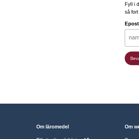
Fyll i
så for
Epost
Bev
Bev
Om läromedel
Om we