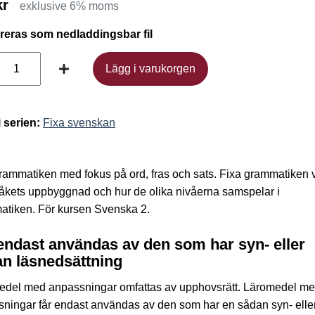
kr
exklusive 6% moms
ereras som nedladdingsbar fil
Lägg i varukorgen
Lägg i varukorgen
i serien:
Fixa svenskan
rammatiken med fokus på ord, fras och sats. Fixa grammatiken v
åkets uppbyggnad och hur de olika nivåerna samspelar i
tiken. För kursen Svenska 2.
endast användas av den som har syn- eller
n läsnedsättning
edel med anpassningar omfattas av upphovsrätt. Läromedel m
ningar får endast användas av den som har en sådan syn- elle