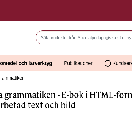
Sök produkter i Webbutiken
omedel och lärverktyg
Publikationer
Kundser
grammatiken
a grammatiken - E-bok i HTML-for
rbetad text och bild