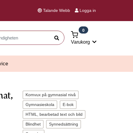
Talande Webb
Logga in
0
Sök
Varukorg
vice
mat,
Komvux på gymnasial nivå
Gymnasieskola
E-bok
HTML, bearbetad text och bild
Blindhet
Synnedsättning