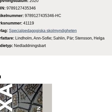
givningsdatum:
2020
BN:
9789127435346
tikelnummer:
9789127435346-HC
rksnummer:
41119
rlag:
Specialpedagogiska skolmyndigheten
rfattare:
Lindholm, Ann-Sofie; Sahlin, Pär; Stensson, Helga
dietyp:
Nedladdningsbart
n