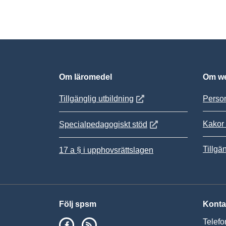
Om läromedel
Om we
Öppnas i nytt fönster
Tillgänglig utbildning
Person
Kakor 
Öppnas i nytt fönster
Specialpedagogiskt stöd
Tillgä
17 a § i upphovsrättslagen
Följ spsm
Konta
SPSM på Facebook
RSS
Telefo