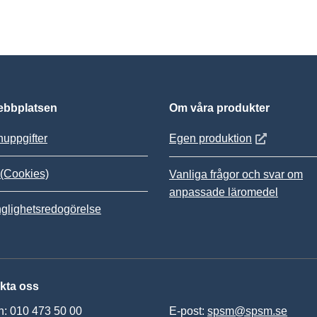
bbplatsen
Om våra produkter
Öppnas i nytt
uppgifter
Egen produktion
(Cookies)
Vanliga frågor och svar om
anpassade läromedel
nglighetsredogörelse
kta oss
n: 010 473 50 00
E-post:
spsm@spsm.se