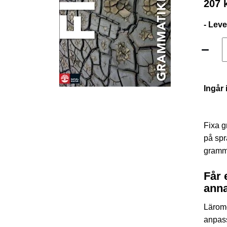
207 
- Lev
Ingår 
Fixa g
på spr
gramma
Får 
anna
Lärom
anpass