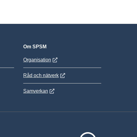
Om SPSM
 fönster
Öppnas i nytt fönster
Organisation
Öppnas i nytt fönster
Råd och nätverk
Öppnas i nytt fönster
Samverkan