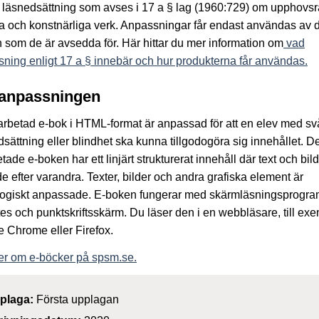
läsnedsättning som avses i 17 a § lag (1960:729) om upphovsrätt
ära och konstnärliga verk. Anpassningar får endast användas av 
 som de är avsedda för. Här hittar du mer information om
vad
ning enligt 17 a § innebär och hur produkterna får användas.
anpassningen
rbetad e-bok i HTML-format är anpassad för att en elev med sv
sättning eller blindhet ska kunna tillgodogöra sig innehållet. D
tade e-boken har ett linjärt strukturerat innehåll där text och bild 
e efter varandra. Texter, bilder och andra grafiska element är
ogiskt anpassade. E-boken fungerar med skärmläsningsprogra
tes och punktskriftsskärm. Du läser den i en webbläsare, till ex
 Chrome eller Firefox.
er om e-böcker på spsm.se.
plaga:
Första upplagan