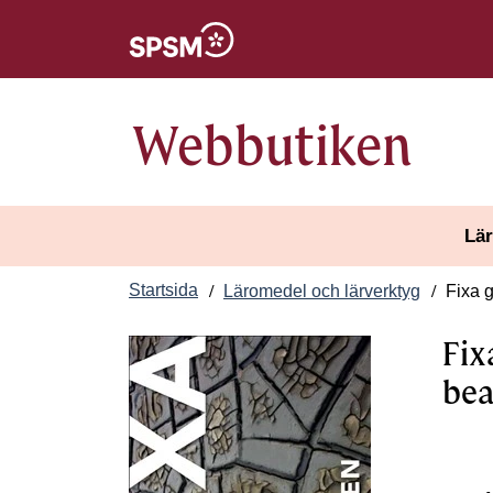
Öppnas i nytt fönster
Webbutiken
Lär
Startsida
Läromedel och lärverktyg
Fixa 
Fix
bea