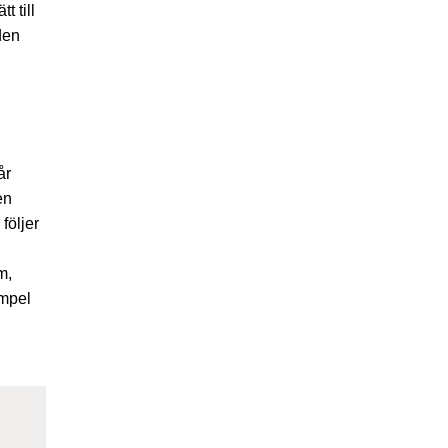
 till
den
år
en
följer
m,
empel