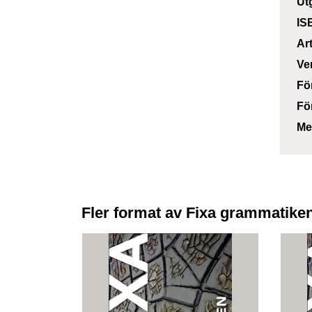
Ut
IS
Ar
Ve
Fö
Fö
Me
Fler format av Fixa grammatike