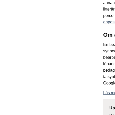
annan 
litter
person
anpass
Om 
En bea
synned
bearbe
löpand
pedag
talsyn
Google
Läs m
Up