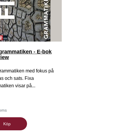
 grammatiken - E-bok
view
grammatiken med fokus på
ras och sats. Fixa
tiken visar på...
moms
Köp