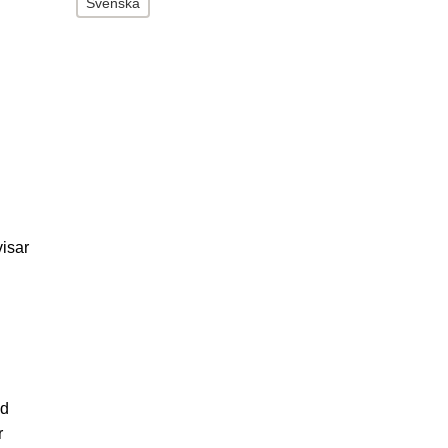
Svenska
isar
ed
r