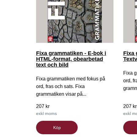
Fixa grammatiken - E-bok i
Fixa
HTML-format, obearbetad
Text
text och bild
Fixa 
Fixa grammatiken med fokus på
ord, f
ord, fras och sats. Fixa
gramma
grammatiken visar på...
207 kr
207 kr
exkl moms
exkl 
Köp