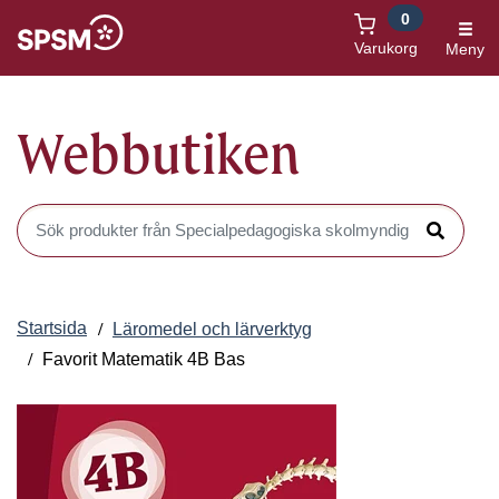
0
Öppnas i nytt fönster
Varukorg
Meny
Webbutiken
Sök produkter i Webbutiken
Sök
Startsida
Läromedel och lärverktyg
Favorit Matematik 4B Bas