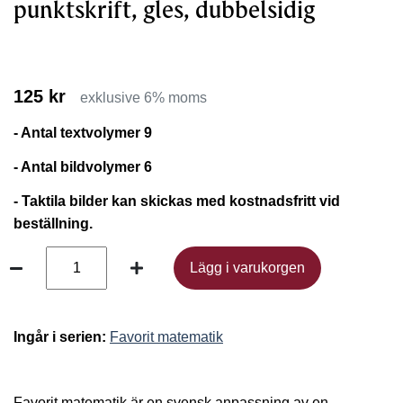
punktskrift, gles, dubbelsidig
125 kr
exklusive 6% moms
- Antal textvolymer 9
- Antal bildvolymer 6
- Taktila bilder kan skickas med kostnadsfritt vid
beställning.
Lägg i varukorgen
Lägg i varukorgen
Ingår i serien:
Favorit matematik
Favorit matematik är en svensk anpassning av en