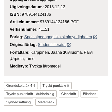
Utgivningsdatum:
2018-12-12
ISBN:
9789144124186
Artikelnummer:
9789144124186-PCF
Verksnummer:
41151
Öppnas i n
Förlag:
Specialpedagogiska skolmyndigheten
Öppnas i nytt fönster
Originalförlag:
Studentlitteratur
Författare:
Karppinen, Jaana ;Kiviluoma, Päivi
;Urpiola, Timo
Medietyp:
Tryckta läromedel
Grundskola åk 4-6
Tryckt punktskrift
Tryckt punktskrift - dubbelsidig
Glesskrift
Blindhet
Synnedsättning
Matematik