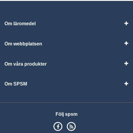
Om läromedel
Vis
Om webbplatsen
Vis
Om våra produkter
Visa
Om SPSM
Vis
Följ spsm
SPSM på Facebook
RSS