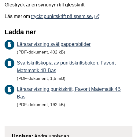
Glestryck är en synonym till glesskrift.
Öppnas i nytt fönster
Läs mer om
tryckt punktskrift på spsm.se.
Ladda ner
Läraranvisning svällpappersbilder
(PDF-dokument, 402 kB)
Svartskriftskopia av punktskriftsboken, Favorit
Matematik 4B Bas
(PDF-dokument, 1,5 mB)
Läraranvisning punktskrift, Favorit Matematik 4B
Bas
(PDF-dokument, 192 kB)
Upplaga:
Andra upplagan