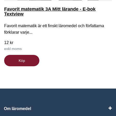
Favorit matematik 3A Mitt lärande - E-bok
Textview
Favorit matematik är ett finskt läromedel och författarna
förklarar varje...
12 kr
exkl moms
Köp
Om läromedel
Vis