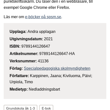
punktskriftsskärm. Du läser den i en webbläsare, till
exempel Google Chrome eller Firefox.
Läs mer om
e-böcker på spsm.se
.
Upplaga:
Andra upplagan
Utgivningsdatum:
2021
ISBN:
9789144126647
Artikelnummer:
9789144126647-HA
Verksnummer:
41136
Förlag:
Specialpedagogiska skolmyndigheten
Författare:
Karppinen, Jaana; Kiviluoma, Päivi;
Urpiola, Timo
Medietyp:
Nedladdningsbart
Grundskola åk 1-3
E-bok