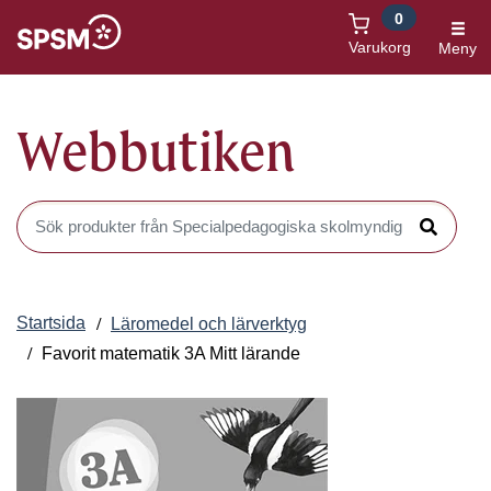
0
Öppnas i nytt fönster
Varukorg
Meny
Webbutiken
Sök produkter i Webbutiken
Sök
Startsida
Läromedel och lärverktyg
Favorit matematik 3A Mitt lärande