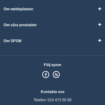
Om webbplatsen
Vis
Om våra produkter
Visa
Om SPSM
Vis
Följ spsm
SPSM på Facebook
RSS
Kontakta oss
Telefon: 010 473 50 00