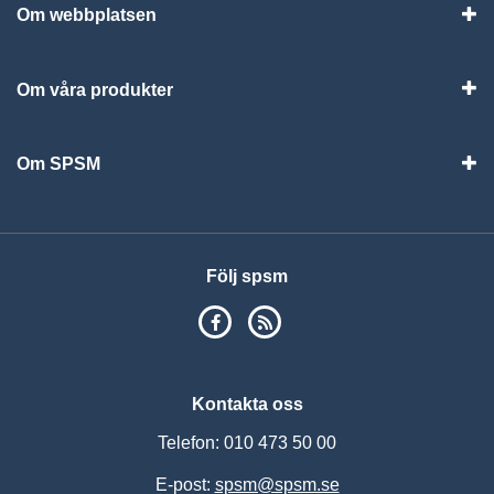
Om webbplatsen
Vis
Om våra produkter
Visa
Om SPSM
Vis
Följ spsm
SPSM på Facebook
RSS
Kontakta oss
Telefon: 010 473 50 00
E-post:
spsm@spsm.se