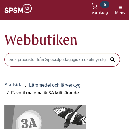
0
Öppnas i nytt fönster
Varukorg
Meny
Webbutiken
Sök produkter i Webbutiken
Sök
Startsida
Läromedel och lärverktyg
Favorit matematik 3A Mitt lärande