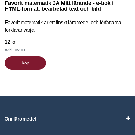
Favorit matematik 3A Mitt lärande - e-bok i
HTML-format, bearbetad text och bild
Favorit matematik är ett finskt läromedel och författarna
förklarar varje...
12 kr
exkl moms
Köp
Om läromedel
Vis