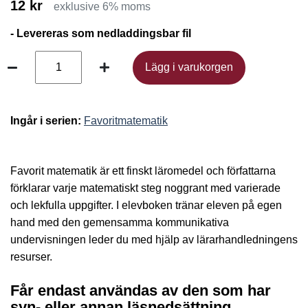
12 kr
exklusive 6% moms
- Levereras som nedladdingsbar fil
Lägg i varukorgen
Lägg i varukorgen
Ingår i serien:
Favoritmatematik
Favorit matematik är ett finskt läromedel och författarna
förklarar varje matematiskt steg noggrant med varierade
och lekfulla uppgifter. I elevboken tränar eleven på egen
hand med den gemensamma kommunikativa
undervisningen leder du med hjälp av lärarhandledningens
resurser.
Får endast användas av den som har
syn- eller annan läsnedsättning