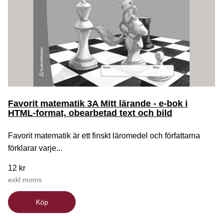
Favorit matematik 3A Mitt lärande - e-bok i
HTML-format, obearbetad text och bild
Favorit matematik är ett finskt läromedel och författarna
förklarar varje...
12 kr
exkl moms
Köp