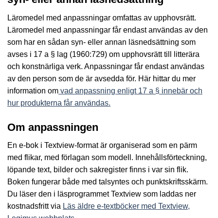
Läromedel med anpassningar omfattas av upphovsrätt.
Läromedel med anpassningar får endast användas av den
som har en sådan syn- eller annan läsnedsättning som
avses i 17 a § lag (1960:729) om upphovsrätt till litterära
och konstnärliga verk. Anpassningar får endast användas
av den person som de är avsedda för. Här hittar du mer
information om
vad anpassning enligt 17 a § innebär och
hur produkterna får användas.
Om anpassningen
En e-bok i Textview-format är organiserad som en pärm
med flikar, med förlagan som modell. Innehållsförteckning,
löpande text, bilder och sakregister finns i var sin flik.
Boken fungerar både med talsyntes och punktskriftsskärm.
Du läser den i läsprogrammet Textview som laddas ner
kostnadsfritt via
Läs äldre e-textböcker med Textview,