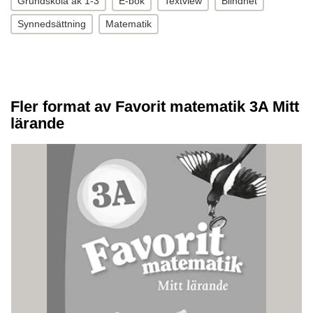
Grundskola åk 1-3
E-bok
Textview
Blindhet
Synnedsättning
Matematik
Fler format av Favorit matematik 3A Mitt
lärande