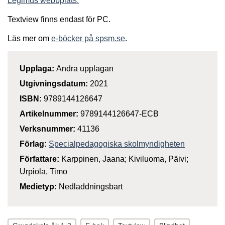
Legimus webbplats.
Textview finns endast för PC.
Läs mer om
e-böcker på spsm.se
.
Upplaga:
Andra upplagan
Utgivningsdatum:
2021
ISBN:
9789144126647
Artikelnummer:
9789144126647-ECB
Verksnummer:
41136
Förlag:
Specialpedagogiska skolmyndigheten
Författare:
Karppinen, Jaana; Kiviluoma, Päivi;
Urpiola, Timo
Medietyp:
Nedladdningsbart