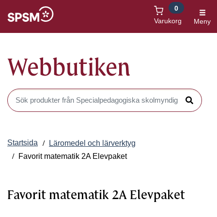
0
Öppnas i nytt fönster
Varukorg
Meny
Webbutiken
Sök produkter i Webbutiken
Sök
Startsida
Läromedel och lärverktyg
Favorit matematik 2A Elevpaket
Favorit matematik 2A Elevpaket