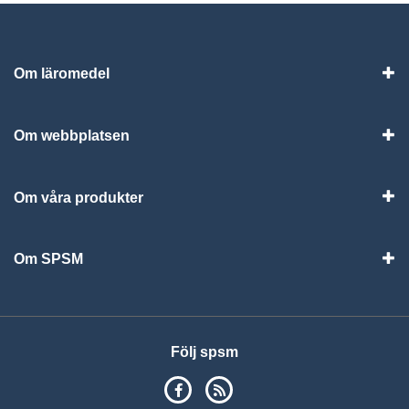
Om läromedel
Vis
Om webbplatsen
Vis
Om våra produkter
Visa
Om SPSM
Vis
Följ spsm
SPSM på Facebook
RSS