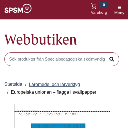
0
Öppnas i nytt fönster
Varukorg
Meny
Webbutiken
Sök produkter i Webbutiken
Sök
Startsida
Läromedel och lärverktyg
Europeiska unionen – flagga i svällpapper