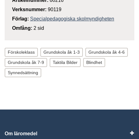
Artikelnummer:
60216
Verksnummer:
90119
Förlag:
Specialpedagogiska skolmyndigheten
Omfång:
2 sid
Förskoleklass
Grundskola åk 1-3
Grundskola åk 4-6
Grundskola åk 7-9
Taktila Bilder
Blindhet
Synnedsättning
Om läromedel