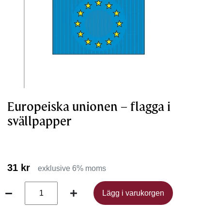
Europeiska unionen – flagga i
svällpapper
31 kr
exklusive 6% moms
Lägg i varukorgen
Lägg i varukorgen