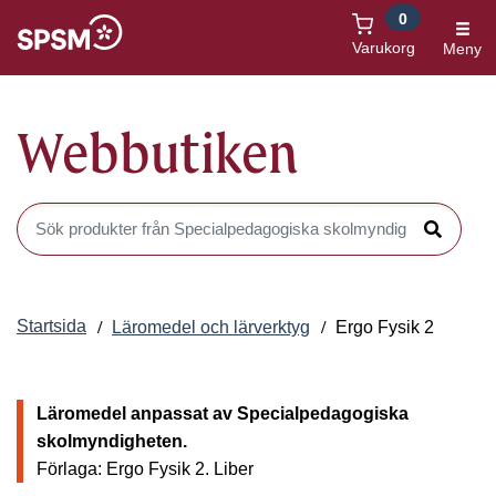
0
Öppnas i nytt fönster
Varukorg
Meny
Webbutiken
Sök produkter i Webbutiken
Sök
Startsida
Läromedel och lärverktyg
Ergo Fysik 2
Läromedel anpassat av Specialpedagogiska
skolmyndigheten.
Förlaga: Ergo Fysik 2.
Liber