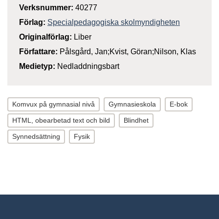
Verksnummer:
40277
Förlag:
Specialpedagogiska skolmyndigheten
Originalförlag:
Liber
Författare:
Pålsgård, Jan;Kvist, Göran;Nilson, Klas
Medietyp:
Nedladdningsbart
Komvux på gymnasial nivå
Gymnasieskola
E-bok
HTML, obearbetad text och bild
Blindhet
Synnedsättning
Fysik