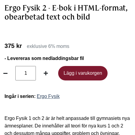
Ergo Fysik 2 - E-bok i HTML-format,
obearbetad text och bild
375 kr
exklusive 6% moms
- Levereras som nedladdingsbar fil
Lägg i varukorgen
Lägg i varukorgen
Ingår i serien:
Ergo Fysik
Ergo Fysik 1 och 2 är är helt anpassade till gymnasiets nya
ämnesplaner. De innehåller all teori för nya kurs 1 och 2
och dessutom många uppgifter, problem och övningar.