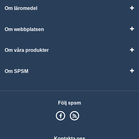
Om läromedel
Vis
Om webbplatsen
Vis
Om våra produkter
Visa
Om SPSM
Vis
Följ spsm
SPSM på Facebook
RSS
Kontakta oss