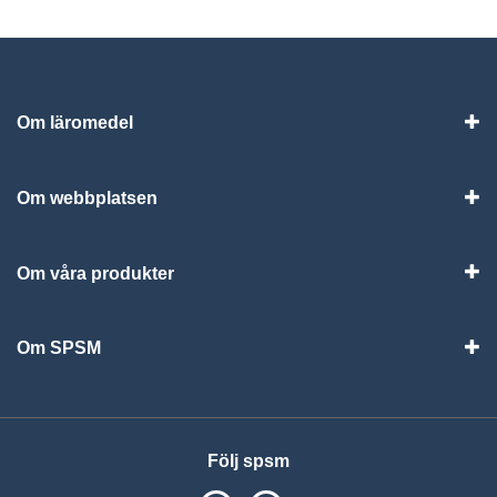
Om läromedel
Vis
Om webbplatsen
Vis
Om våra produkter
Visa
Om SPSM
Vis
Följ spsm