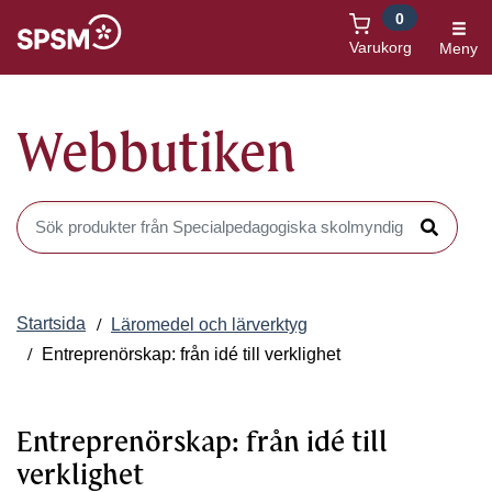
0
Öppnas i nytt fönster
Varukorg
Meny
Webbutiken
Sök produkter i Webbutiken
Sök
Startsida
Läromedel och lärverktyg
Entreprenörskap: från idé till verklighet
Entreprenörskap: från idé till
verklighet