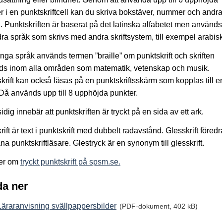
r i en punktskriftcell kan du skriva bokstäver, nummer och andr
. Punktskriften är baserat på det latinska alfabetet men använd
ra språk som skrivs med andra skriftsystem, till exempel arabis
ga språk används termen ”braille” om punktskrift och skriften
ds inom alla områden som matematik, vetenskap och musik.
krift kan också läsas på en punktskriftsskärm som kopplas till e
 Då används upp till 8 upphöjda punkter.
idig innebär att punktskriften är tryckt på en sida av ett ark.
rift är text i punktskrift med dubbelt radavstånd. Glesskrift föredr
na punktskriftläsare. Glestryck är en synonym till glesskrift.
er om
tryckt punktskrift på spsm.se.
a ner
Läraranvisning svällpappersbilder
(PDF-dokument, 402 kB)