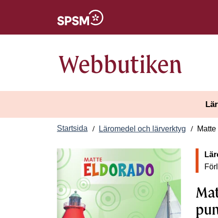
Öppnas i nytt fönster
Webbutiken
Lär
Startsida
Läromedel och lärverktyg
Matte
Lär
För
Mat
pun