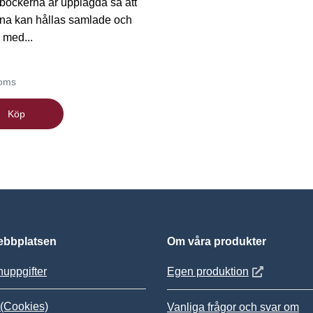
böckerna är upplagda så att
rna kan hållas samlade och
 med...
moms
Köp
bbplatsen
Om våra produkter
Öppnas i nytt
uppgifter
Egen produktion
(Cookies)
Vanliga frågor och svar om