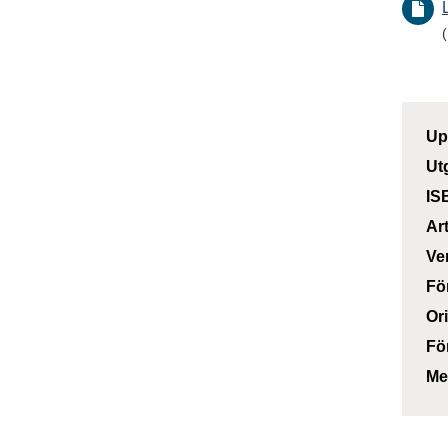
Up
Ut
IS
Ar
Ve
Fö
Or
Fö
Me