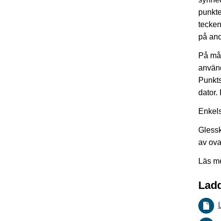
punkte
tecken
på and
På mån
använ
Punkts
dator.
Enkels
Glessk
av ova
Läs m
Ladd