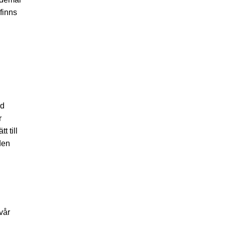
 finns
ed
r
 till
den
vår