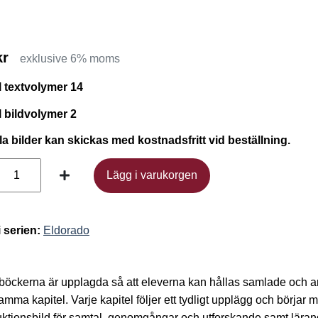
kr
exklusive 6% moms
l textvolymer 14
l bildvolymer 2
ila bilder kan skickas med kostnadsfritt vid beställning.
Lägg i varukorgen
Lägg i varukorgen
i serien:
Eldorado
öckerna är upplagda så att eleverna kan hållas samlade och a
mma kapitel. Varje kapitel följer ett tydligt upplägg och börjar 
uktionsbild för samtal, genomgångar och utforskande samt lära