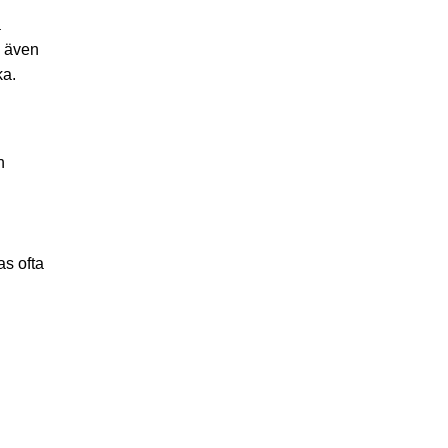
a
s även
ka.
n
as ofta