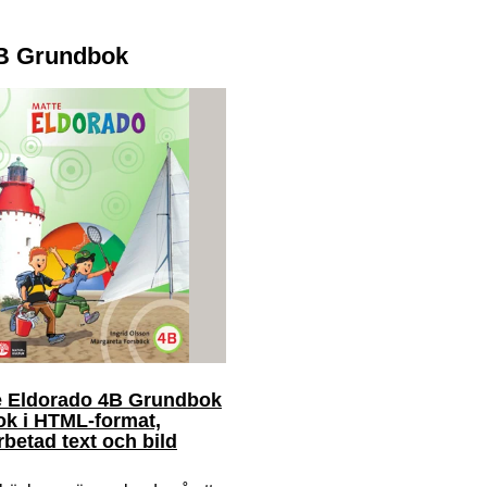
4B Grundbok
e Eldorado 4B Grundbok
ok i HTML-format,
betad text och bild