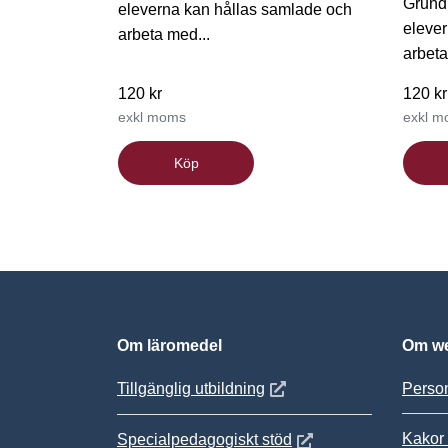
Grund
eleverna kan hållas samlade och
eleve
arbeta med...
arbeta
120 kr
120 kr
exkl moms
exkl 
Köp
Om läromedel
Om we
Öppnas i nytt fönster
Tillgänglig utbildning
Person
Kakor 
Öppnas i nytt fönster
Specialpedagogiskt stöd