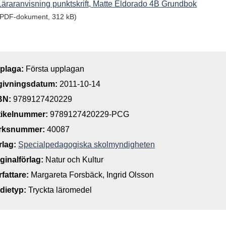
Läraranvisning punktskrift, Matte Eldorado 4B Grundbok
(PDF-dokument, 312 kB)
plaga:
Första upplagan
givningsdatum:
2011-10-14
BN:
9789127420229
tikelnummer:
9789127420229-PCG
rksnummer:
40087
rlag:
Specialpedagogiska skolmyndigheten
iginalförlag:
Natur och Kultur
rfattare:
Margareta Forsbäck, Ingrid Olsson
dietyp:
Tryckta läromedel