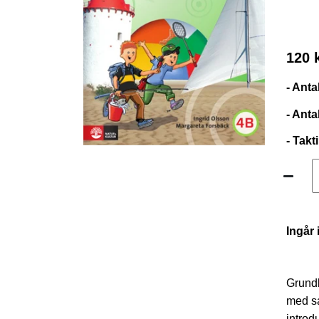
120 
- Anta
- Anta
- Takt
Ingår 
Grundb
med sa
introd