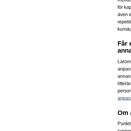
för kap
även e
repeti
kunska
Får 
anna
Lärom
anpass
annan 
litter
person
anpass
Om 
Punkts
synned