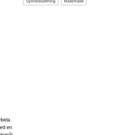
Synnedsättning
Matematik
rbeta
med en
ndemål