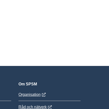
Om SPSM
 fönster
Öppnas i nytt fönster
Organisation
Öppnas i nytt fönster
Råd och nätverk