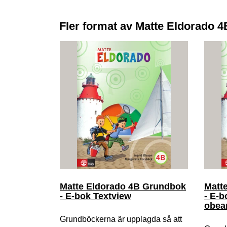
Fler format av Matte Eldorado 
Matte Eldorado 4B Grundbok
Matt
- E-bok Textview
- E-b
obear
Grundböckerna är upplagda så att