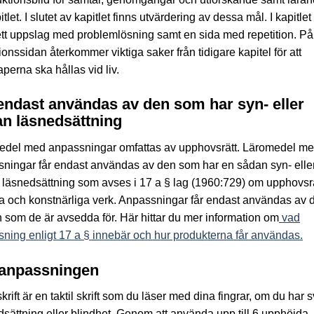
itlet. I slutet av kapitlet finns utvärdering av dessa mål. I kapitlet
tt uppslag med problemlösning samt en sida med repetition. På
tionssidan återkommer viktiga saker från tidigare kapitel för att
perna ska hållas vid liv.
endast användas av den som har syn- eller
n läsnedsättning
edel med anpassningar omfattas av upphovsrätt. Läromedel m
ningar får endast användas av den som har en sådan syn- elle
läsnedsättning som avses i 17 a § lag (1960:729) om upphovsrätt
ära och konstnärliga verk. Anpassningar får endast användas av 
 som de är avsedda för. Här hittar du mer information om
vad
ning enligt 17 a § innebär och hur produkterna får användas.
anpassningen
krift är en taktil skrift som du läser med dina fingrar, om du har s
sättning eller blindhet. Genom att använda upp till 6 upphöjda