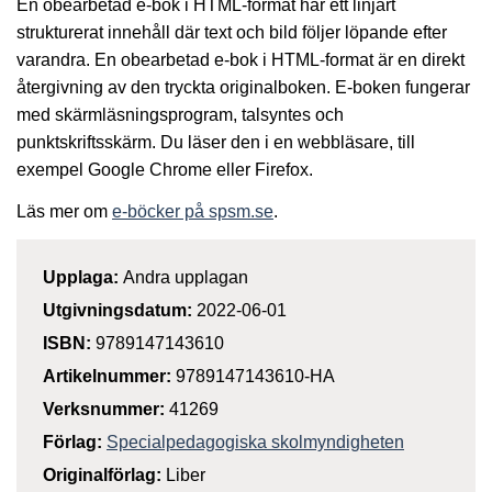
En obearbetad e-bok i HTML-format har ett linjärt
strukturerat innehåll där text och bild följer löpande efter
varandra. En obearbetad e-bok i HTML-format är en direkt
återgivning av den tryckta originalboken. E-boken fungerar
med skärmläsningsprogram, talsyntes och
punktskriftsskärm. Du läser den i en webbläsare, till
exempel Google Chrome eller Firefox.
Läs mer om
e-böcker på spsm.se
.
Upplaga:
Andra upplagan
Utgivningsdatum:
2022-06-01
ISBN:
9789147143610
Artikelnummer:
9789147143610-HA
Verksnummer:
41269
Förlag:
Specialpedagogiska skolmyndigheten
Originalförlag:
Liber