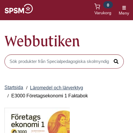
0
Öppnas i nytt fönster
Varukorg
Meny
Webbutiken
Sök produkter i Webbutiken
Sök
Startsida
Läromedel och lärverktyg
E3000 Företagsekonomi 1 Faktabok