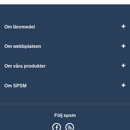
Om läromedel
Vis
Om webbplatsen
Vis
Om våra produkter
Visa
Om SPSM
Vis
Följ spsm
SPSM på Facebook
RSS