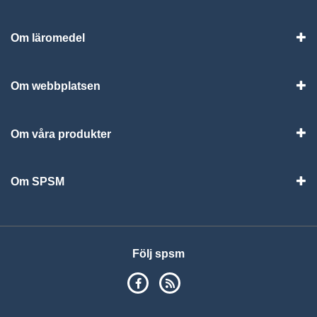
Om läromedel
Vis
Om webbplatsen
Vis
Om våra produkter
Visa
Om SPSM
Vis
Följ spsm
SPSM på Facebook
RSS