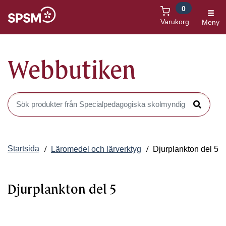
0
Öppnas i nytt fönster
Varukorg
Meny
Webbutiken
Sök produkter i Webbutiken
Sök
Startsida
Läromedel och lärverktyg
Djurplankton del 5
Djurplankton del 5