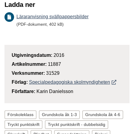
Ladda ner
Läraranvisning svällpappersbilder
(PDF-dokument, 402 kB)
Utgivningsdatum:
2016
Artikelnummer:
11887
Verksnummer:
31529
Öppnas i n
Förlag:
Specialpedagogiska skolmyndigheten
Författare:
Karin Danielsson
Förskoleklass
Grundskola åk 1-3
Grundskola åk 4-6
Tryckt punktskrift
Tryckt punktskrift - dubbelsidig