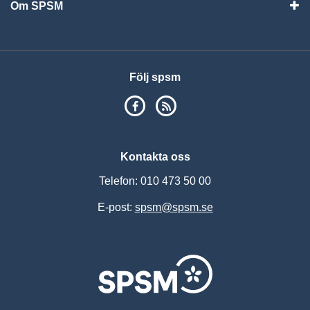
Om SPSM
Vis
Följ spsm
SPSM på Facebook
RSS
Kontakta oss
Telefon: 010 473 50 00
E-post:
spsm@spsm.se