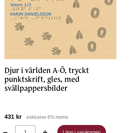
Djur i världen A-Ö, tryckt
punktskrift, gles, med
svällpappersbilder
431 kr
exklusive 6% moms
Lägg i varukorgen
Lägg i varukorgen