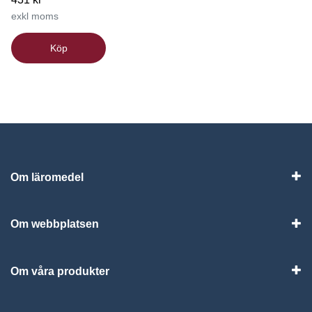
exkl moms
Köp
Om läromedel
Vis
Om webbplatsen
Vis
Om våra produkter
Visa