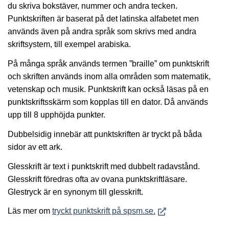
du skriva bokstäver, nummer och andra tecken.
Punktskriften är baserat på det latinska alfabetet men
används även på andra språk som skrivs med andra
skriftsystem, till exempel arabiska.
På många språk används termen ”braille” om punktskrift
och skriften används inom alla områden som matematik,
vetenskap och musik. Punktskrift kan också läsas på en
punktskriftsskärm som kopplas till en dator. Då används
upp till 8 upphöjda punkter.
Dubbelsidig innebär att punktskriften är tryckt på båda
sidor av ett ark.
Glesskrift är text i punktskrift med dubbelt radavstånd.
Glesskrift föredras ofta av ovana punktskriftläsare.
Glestryck är en synonym till glesskrift.
Öppnas i nytt fönster
Läs mer om
tryckt punktskrift på spsm.se.