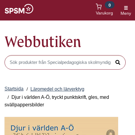
0
Öppnas i nytt fönster
Varukorg
Meny
Webbutiken
Sök produkter i Webbutiken
Sök
Startsida
Läromedel och lärverktyg
Djur i världen A-Ö, tryckt punktskrift, gles, med
svällpappersbilder