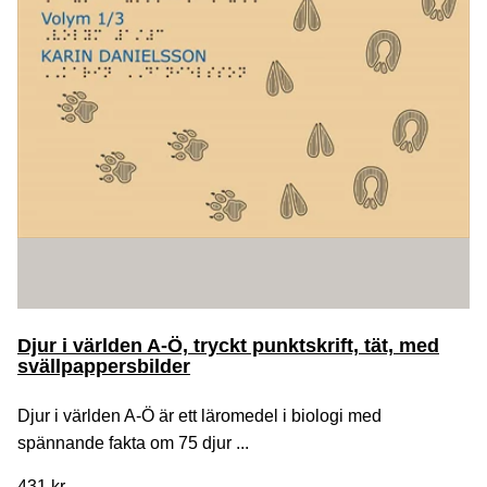
Djur i världen A-Ö, tryckt punktskrift, tät, med
svällpappersbilder
Djur i världen A-Ö är ett läromedel i biologi med
spännande fakta om 75 djur ...
431 kr