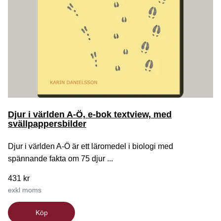
Djur i världen A-Ö, e-bok textview, med
svällpappersbilder
Djur i världen A-Ö är ett läromedel i biologi med
spännande fakta om 75 djur ...
431 kr
exkl moms
Köp