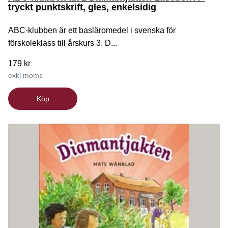
tryckt punktskrift, gles, enkelsidig
ABC-klubben är ett basläromedel i svenska för
förskoleklass till årskurs 3. D...
179 kr
exkl moms
Köp