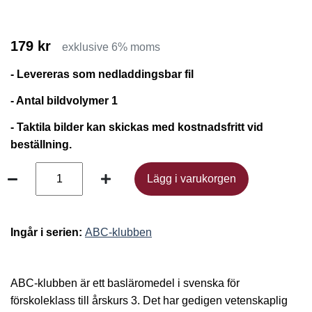
179 kr
exklusive 6% moms
- Levereras som nedladdingsbar fil
- Antal bildvolymer 1
- Taktila bilder kan skickas med kostnadsfritt vid
beställning.
Lägg i varukorgen
Lägg i varukorgen
Ingår i serien:
ABC-klubben
ABC-klubben är ett basläromedel i svenska för
förskoleklass till årskurs 3. Det har gedigen vetenskaplig