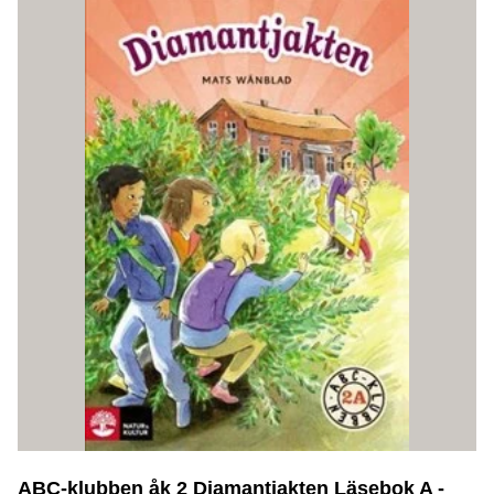
ABC-klubben åk 2 Diamantjakten Läsebok A -