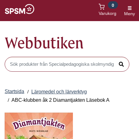
0
Öppnas i nytt fönster
Varukorg
Meny
Webbutiken
Sök produkter i Webbutiken
Sök
Startsida
Läromedel och lärverktyg
ABC-klubben åk 2 Diamantjakten Läsebok A