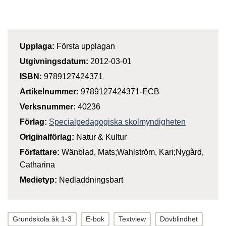
Upplaga:
Första upplagan
Utgivningsdatum:
2012-03-01
ISBN:
9789127424371
Artikelnummer:
9789127424371-ECB
Verksnummer:
40236
Förlag:
Specialpedagogiska skolmyndigheten
Originalförlag:
Natur & Kultur
Författare:
Wänblad, Mats;Wahlström, Kari;Nygård,
Catharina
Medietyp:
Nedladdningsbart
Grundskola åk 1-3
E-bok
Textview
Dövblindhet