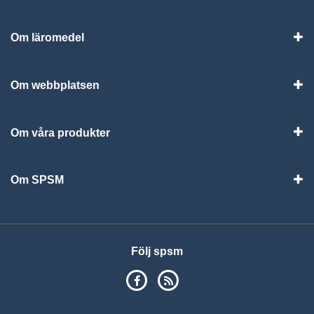
Om läromedel
Vis
Om webbplatsen
Vis
Om våra produkter
Visa
Om SPSM
Vis
Följ spsm
SPSM på Facebook
RSS