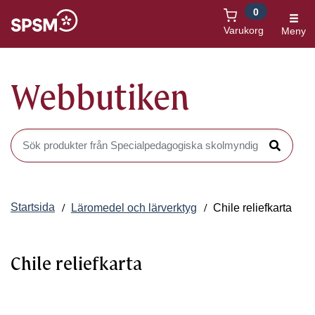
0
Öppnas i nytt fönster
Varukorg
Meny
Webbutiken
Sök produkter i Webbutiken
Sök
Startsida
Läromedel och lärverktyg
Chile reliefkarta
Chile reliefkarta